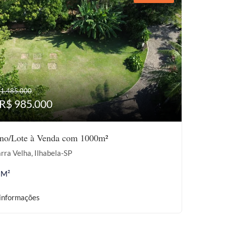
 1.485.000
 R$ 985.000
eno/Lote à Venda com 1000m²
rra Velha, Ilhabela-SP
 M²
informações