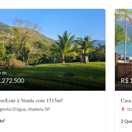
r de:
2.272.500
R$ 
eno/Lote à Venda com 1515m²
Casa
genho D'água, Ilhabela-SP
It
 M²
2 Qua