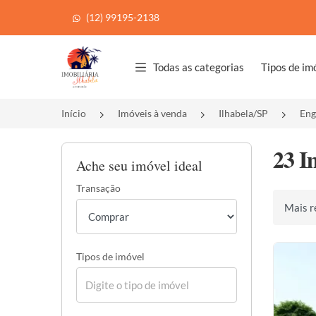
(12) 99195-2138
Página inicial
Todas as categorias
Tipos de im
Início
Imóveis à venda
Ilhabela/SP
Eng
23 I
Ache seu imóvel ideal
Transação
Ordenar 
Tipos de imóvel