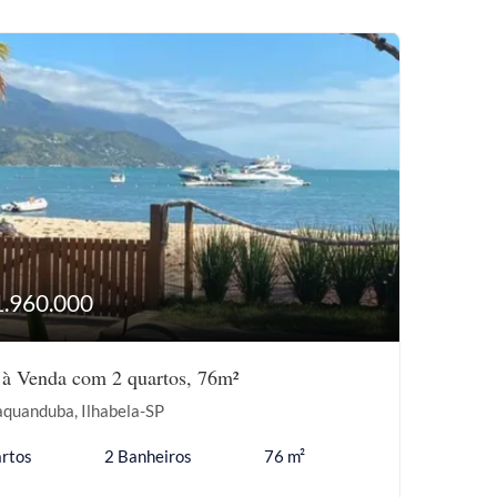
1.960.000
 à Venda com 2 quartos, 76m²
aquanduba, Ilhabela-SP
rtos
2 Banheiros
76 m²