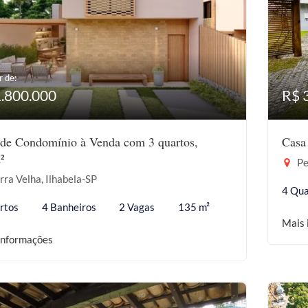
r de:
1.800.000
R$ 
de Condomínio à Venda com 3 quartos,
Casa
²
Pe
ra Velha, Ilhabela-SP
4 Qua
rtos
4 Banheiros
2 Vagas
135 m²
Mais 
informações