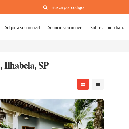
Adquira seu imóvel
Anuncie seu imóvel
Sobre a imobiliária
 Ilhabela, SP
Mostrar resultados em 
Mostrar resultad