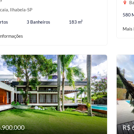
²
Ba
aia, Ilhabela-SP
580 
rtos
3 Banheiros
183 m²
Mais 
informações
6.900.000
R$ 