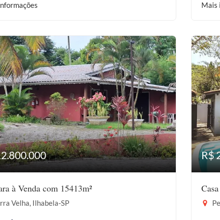
informações
Mais 
12.800.000
R$ 
ara à Venda com 15413m²
Casa
ra Velha, Ilhabela-SP
Pe