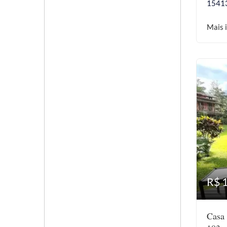
1541
Mais 
R$ 
Casa 