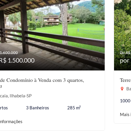
 1.600.000
De R$
R$ 1.500.000
por
de Condomínio à Venda com 3 quartos,
Terr
²
Ba
aia, Ilhabela-SP
1000
rtos
3 Banheiros
285 m²
Mais 
informações