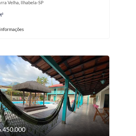
rra Velha, Ilhabela-SP
M²
informações
6.450.000