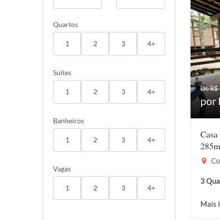
Quartos
1
2
3
4+
Suítes
De R$
1
2
3
4+
por 
Banheiros
Casa 
1
2
3
4+
285m
Coc
Vagas
3 Qua
1
2
3
4+
Mais 