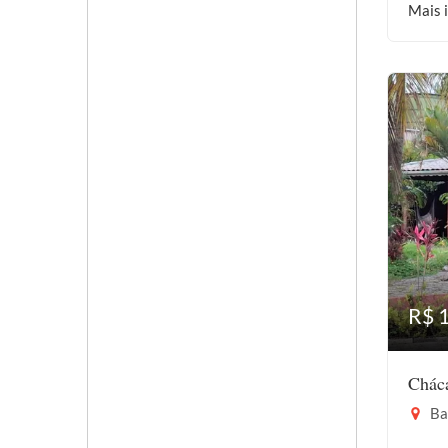
Mais 
R$ 
Chác
Bar