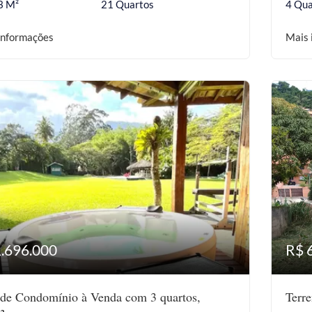
3 M²
21 Quartos
4 Qua
informações
Mais 
1.696.000
R$ 
de Condomínio à Venda com 3 quartos,
Terr