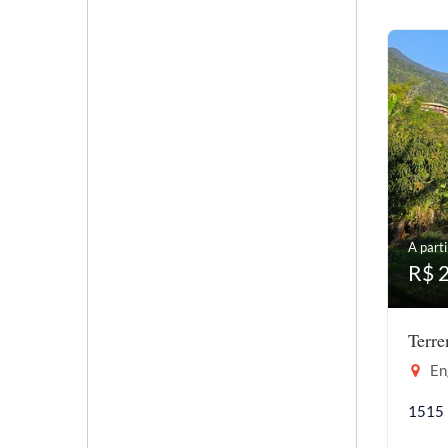
A parti
R$ 
Terr
En
1515