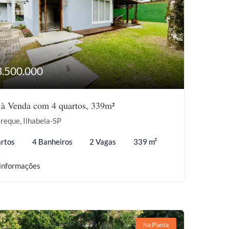
3.500.000
 à Venda com 4 quartos, 339m²
reque, Ilhabela-SP
rtos
4 Banheiros
2 Vagas
339 m²
informações
Na Planta