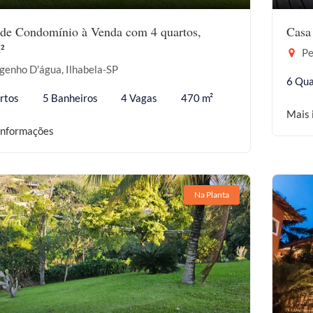
de Condomínio à Venda com 4 quartos,
Casa
²
Pe
genho D'água, Ilhabela-SP
6 Qua
rtos
5 Banheiros
4 Vagas
470 m²
Mais 
informações
Na Planta