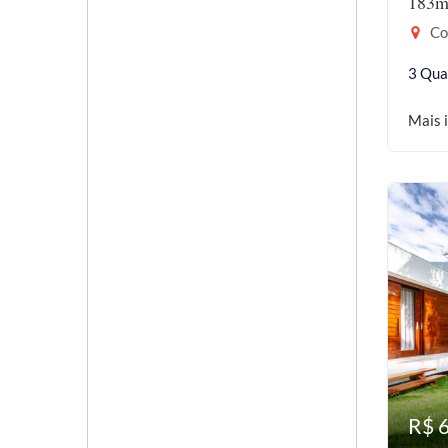
183m
Coc
3 Qua
Mais 
R$ 