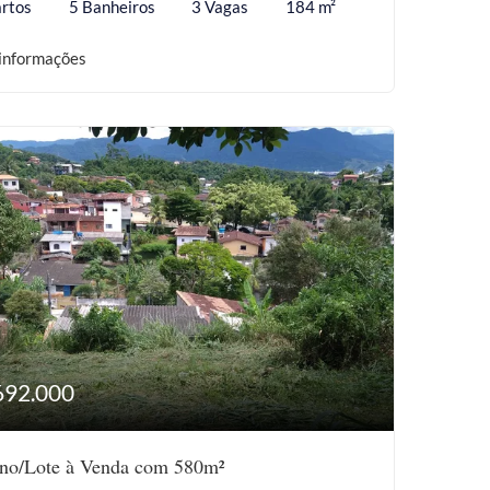
rtos
5 Banheiros
3 Vagas
184 m²
informações
692.000
eno/Lote à Venda com 580m²