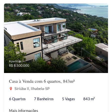
A partir de:
R$ 8.500.000
Casa à Venda com 6 quartos, 843m²
Siriúba II, Ilhabela-SP
6 Quartos
7 Banheiros
5 Vagas
843 m²
Mais informações