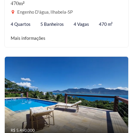
470m²
Engenho D'água, Ilhabela-SP
4 Quartos
5 Banheiros
4 Vagas
470 m²
Mais informações
R$ 5.490.000