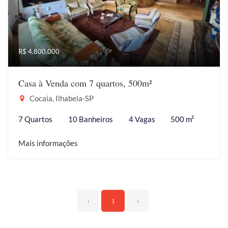
R$ 4.800.000
Casa à Venda com 7 quartos, 500m²
Cocaia, Ilhabela-SP
7 Quartos
10 Banheiros
4 Vagas
500 m²
Mais informações
‹
1
›