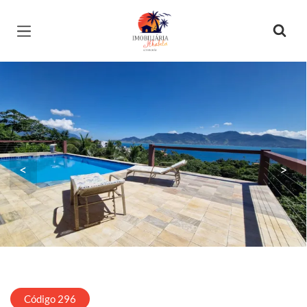
Página inicial
<
>
Código 296