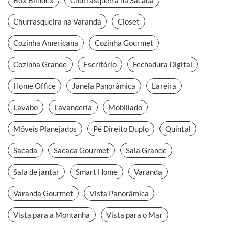
Churrasqueira na Varanda
Closet
Cozinha Americana
Cozinha Gourmet
Cozinha Grande
Escritório
Fechadura Digital
Home Office
Janela Panorâmica
Lareira
Lavabo
Lavanderia
Mobiliado
Móveis Planejados
Pé Direito Duplo
Quintal
Sacada
Sacada Gourmet
Sala Grande
Sala de jantar
Smart Home
Varanda
Varanda Gourmet
Vista Panorâmica
Vista para a Montanha
Vista para o Mar