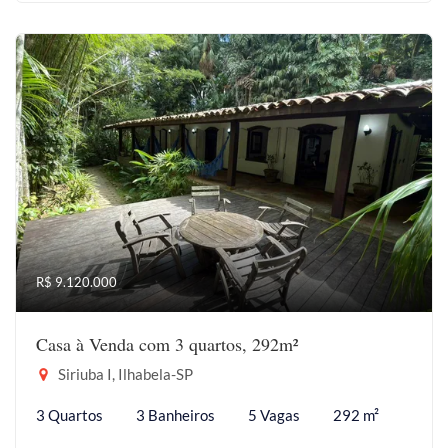
R$ 9.120.000
Casa à Venda com 3 quartos, 292m²
Siriuba I, Ilhabela-SP
3 Quartos
3 Banheiros
5 Vagas
292 m²