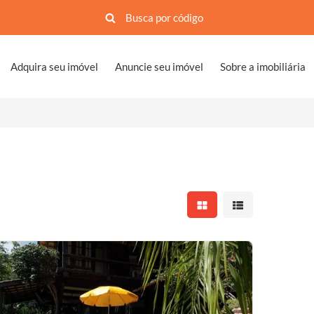
Adquira seu imóvel
Anuncie seu imóvel
Sobre a imobiliária
Mostrar resultados em 
Mostrar resultad