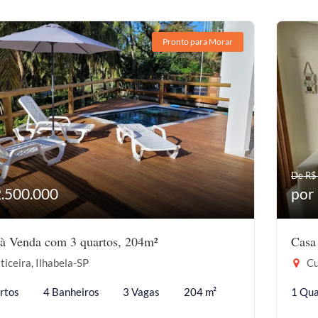
Pronto para Morar
De R$
2.500.000
por
à Venda com 3 quartos, 204m²
Casa
ticeira, Ilhabela-SP
Cu
rtos
4 Banheiros
3 Vagas
204 m²
1 Qua