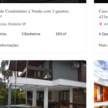
de Condomínio à Venda com 3 quartos,
Casa
²
433m
aia, Ilhabela-SP
Ar
rtos
3 Banheiros
183 m²
6 Qua
informações
Mais 