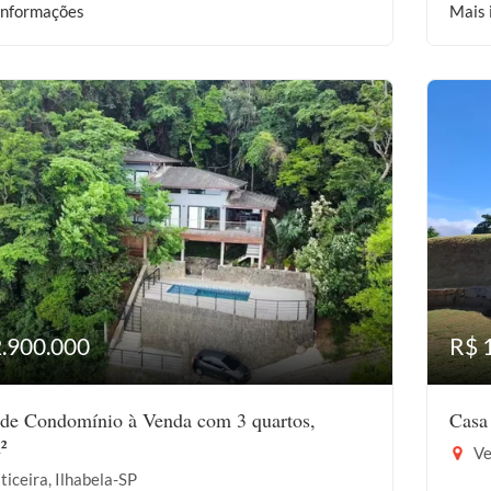
informações
Mais 
2.900.000
R$ 
de Condomínio à Venda com 3 quartos,
Casa
²
Ve
ticeira, Ilhabela-SP