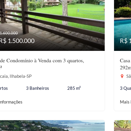
 1.600.000
R$ 1.500.000
R$ 
de Condomínio à Venda com 3 quartos,
Casa
²
292m
aia, Ilhabela-SP
Sã
rtos
3 Banheiros
285 m²
3 Qua
informações
Mais 