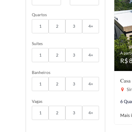
Quartos
1
2
3
4+
Suítes
A parti
1
2
3
4+
R$ 
Banheiros
Casa 
1
2
3
4+
Sir
Vagas
6 Qua
1
2
3
4+
Mais 