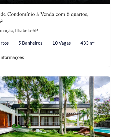
 de Condomínio à Venda com 6 quartos,
²
mação, Ilhabela-SP
rtos
5 Banheiros
10 Vagas
433 m²
informações