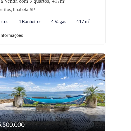
 à Venda com 3 quartos, 417m²
rrifos, Ilhabela-SP
rtos
4 Banheiros
4 Vagas
417 m²
informações
5.500.000