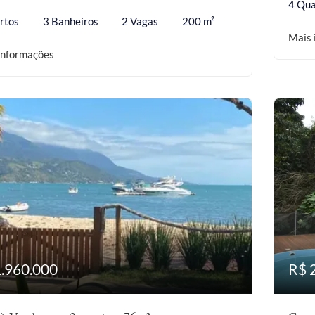
4 Qua
rtos
3 Banheiros
2 Vagas
200 m²
Mais 
informações
1.960.000
R$ 