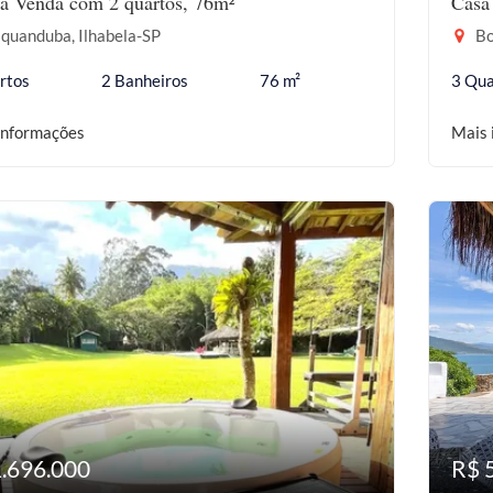
à Venda com 2 quartos, 76m²
Casa
quanduba, Ilhabela-SP
Bo
rtos
2 Banheiros
76 m²
3 Qua
informações
Mais 
1.696.000
R$ 