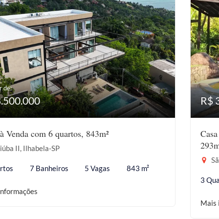
r de:
8.500.000
R$ 
à Venda com 6 quartos, 843m²
Casa
293m
iúba II, Ilhabela-SP
Sã
rtos
7 Banheiros
5 Vagas
843 m²
3 Qua
informações
Mais 