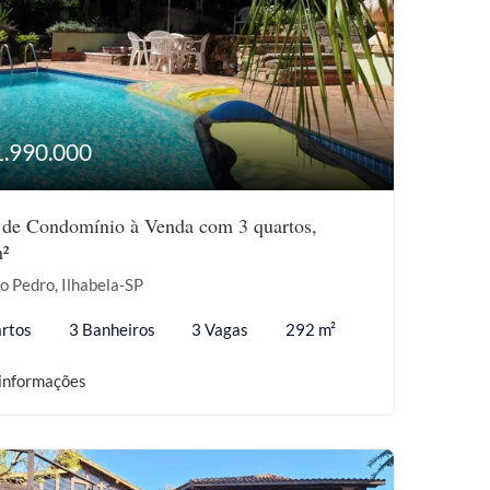
1.990.000
 de Condomínio à Venda com 3 quartos,
²
o Pedro, Ilhabela-SP
rtos
3 Banheiros
3 Vagas
292 m²
informações