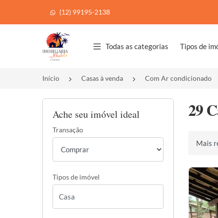
(12) 99195-2138
Página inicial
Todas as categorias
Tipos de im
Início
Casas à venda
Com Ar condicionado
29 C
Ache seu imóvel ideal
Transação
Ordenar 
Tipos de imóvel