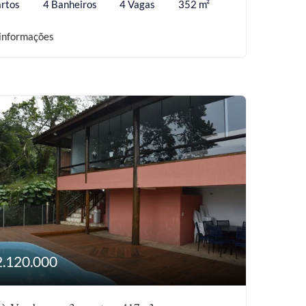
rtos
4 Banheiros
4 Vagas
352 m²
informações
2.120.000