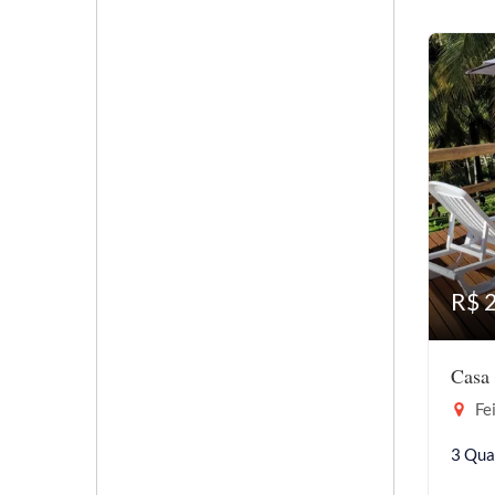
R$ 
Casa 
Fei
3 Qua