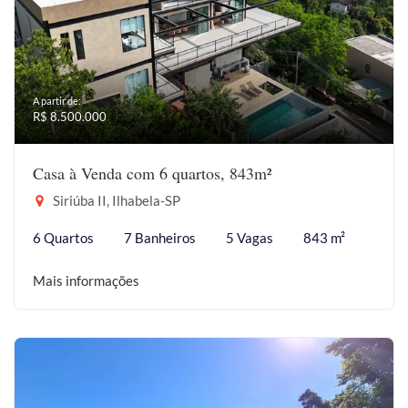
A partir de:
R$ 8.500.000
Casa à Venda com 6 quartos, 843m²
Siriúba II, Ilhabela-SP
6 Quartos
7 Banheiros
5 Vagas
843 m²
Mais informações