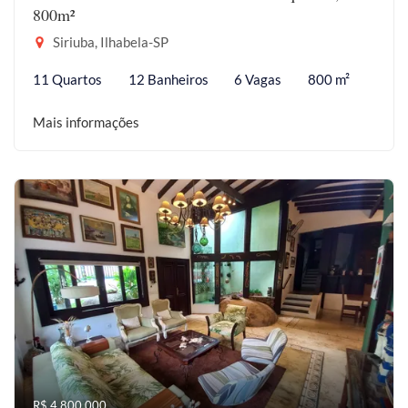
800m²
Siriuba, Ilhabela-SP
11 Quartos
12 Banheiros
6 Vagas
800 m²
Mais informações
R$ 4.800.000