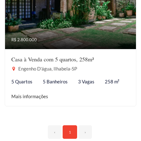
R$ 2.800.000
Casa à Venda com 5 quartos, 258m²
Engenho D'água, Ilhabela-SP
5 Quartos
5 Banheiros
3 Vagas
258 m²
Mais informações
‹
1
›