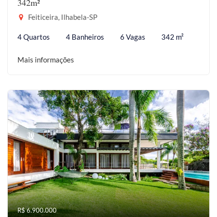
342m²
Feiticeira, Ilhabela-SP
4 Quartos
4 Banheiros
6 Vagas
342 m²
Mais informações
R$ 6.900.000