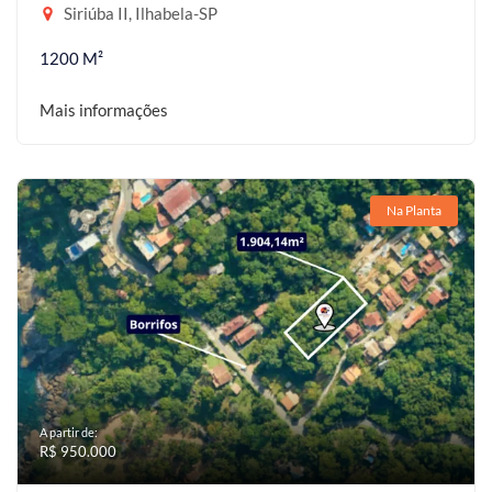
Siriúba II, Ilhabela-SP
1200 M²
Mais informações
Na Planta
A partir de:
R$ 950.000