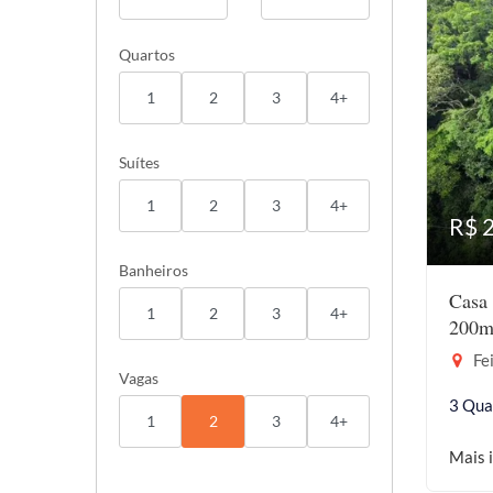
Quartos
1
2
3
4+
Suítes
1
2
3
4+
R$ 
Banheiros
Casa 
1
2
3
4+
200m
Fei
Vagas
3 Qua
1
2
3
4+
Mais 