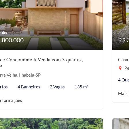
r de:
1.800.000
R$ 
de Condomínio à Venda com 3 quartos,
Casa
²
Pe
ra Velha, Ilhabela-SP
4 Qua
rtos
4 Banheiros
2 Vagas
135 m²
Mais 
informações