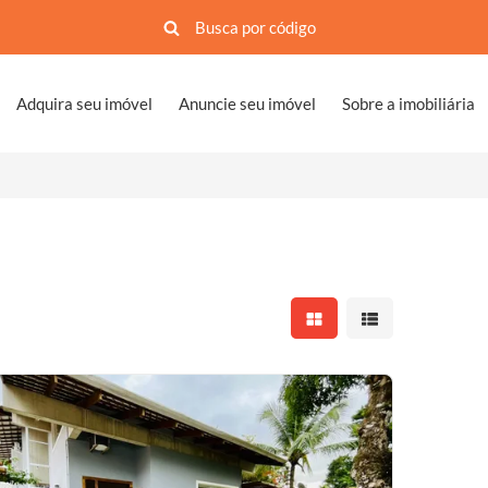
Adquira seu imóvel
Anuncie seu imóvel
Sobre a imobiliária
Mostrar resultados em 
Mostrar resultad