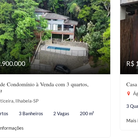
2.900.000
R$ 
de Condomínio à Venda com 3 quartos,
Casa
²
Ág
ticeira, Ilhabela-SP
3 Qua
rtos
3 Banheiros
2 Vagas
200 m²
Mais 
informações