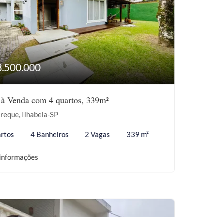
3.500.000
 à Venda com 4 quartos, 339m²
reque, Ilhabela-SP
rtos
4 Banheiros
2 Vagas
339 m²
informações