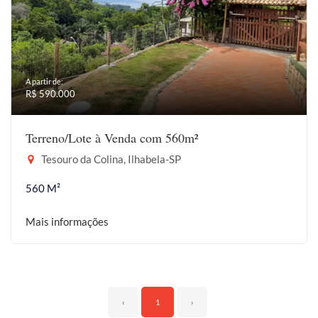
A partir de:
R$ 590.000
Terreno/Lote à Venda com 560m²
Tesouro da Colina, Ilhabela-SP
560 M²
Mais informações
‹
1
›