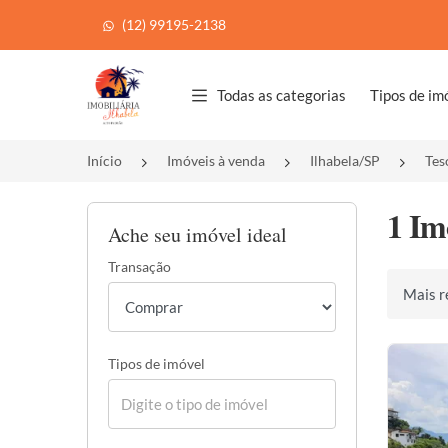
(12) 99195-2138
Página inicial
Todas as categorias
Tipos de im
Início
Imóveis à venda
Ilhabela/SP
Tes
1 Im
Ache seu imóvel ideal
Transação
Ordenar 
Tipos de imóvel