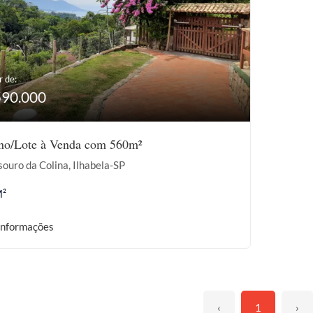
r de:
590.000
eno/Lote à Venda com 560m²
ouro da Colina, Ilhabela-SP
M²
informações
‹
1
›