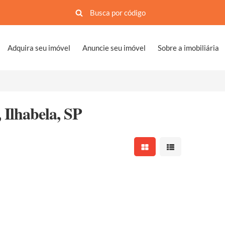
Adquira seu imóvel
Anuncie seu imóvel
Sobre a imobiliária
 Ilhabela, SP
Mostrar resultados em 
Mostrar resultad