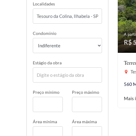
Localidades
Condomínio
A parti
R$ 
Terr
Estágio da obra
Tes
560 
Preço mínimo
Preço máximo
Mais 
Área mínima
Área máxima