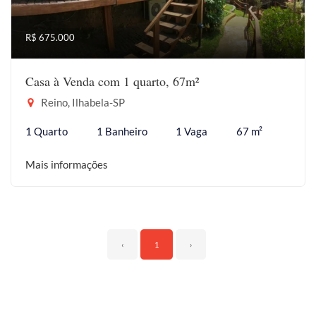
R$ 675.000
Casa à Venda com 1 quarto, 67m²
Reino, Ilhabela-SP
1 Quarto
1 Banheiro
1 Vaga
67 m²
Mais informações
‹
1
›