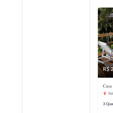
R$ 
Casa 
Fei
3 Qua