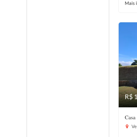
Mais 
R$ 
Casa 
Vel