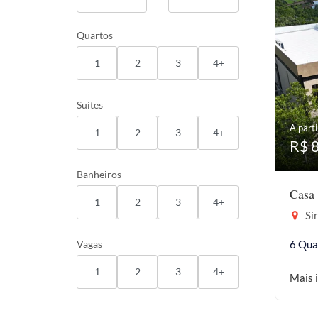
Quartos
1
2
3
4+
Suítes
A parti
1
2
3
4+
R$ 
Banheiros
Casa 
1
2
3
4+
Sir
Vagas
6 Qua
1
2
3
4+
Mais 