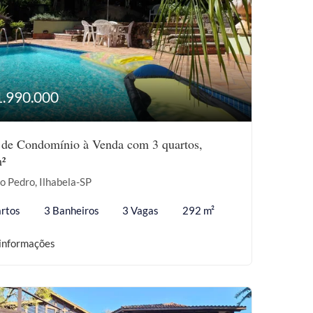
1.990.000
 de Condomínio à Venda com 3 quartos,
²
o Pedro, Ilhabela-SP
rtos
3 Banheiros
3 Vagas
292 m²
informações