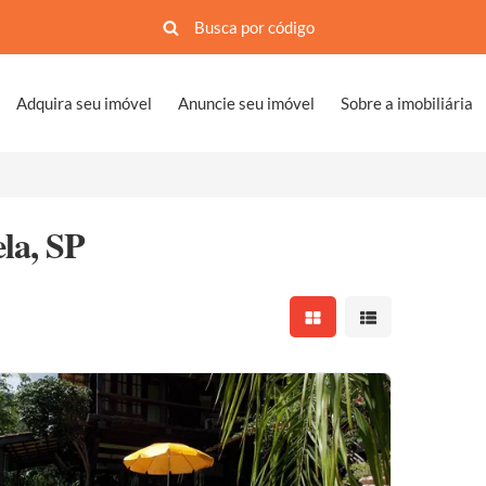
Adquira seu imóvel
Anuncie seu imóvel
Sobre a imobiliária
la, SP
Mostrar resultados em 
Mostrar resultad