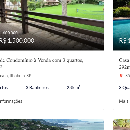
 1.600.000
R$ 1.500.000
R$ 
de Condomínio à Venda com 3 quartos,
Casa
²
292m
aia, Ilhabela-SP
Sã
rtos
3 Banheiros
285 m²
3 Qua
informações
Mais 