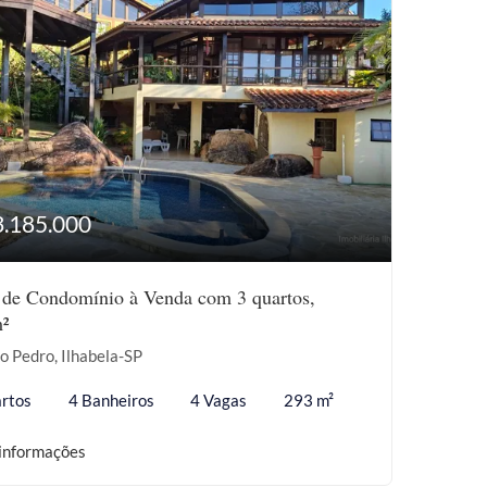
3.185.000
 de Condomínio à Venda com 3 quartos,
²
o Pedro, Ilhabela-SP
rtos
4 Banheiros
4 Vagas
293 m²
informações