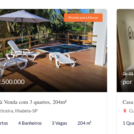
Pronto para Morar
De R$
2.500.000
por
à Venda com 3 quartos, 204m²
Casa
ticeira, Ilhabela-SP
Cu
rtos
4 Banheiros
3 Vagas
204 m²
1 Qua