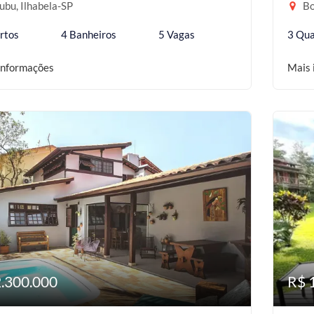
bu, Ilhabela-SP
Bo
rtos
4 Banheiros
5 Vagas
3 Qua
informações
Mais 
2.300.000
R$ 