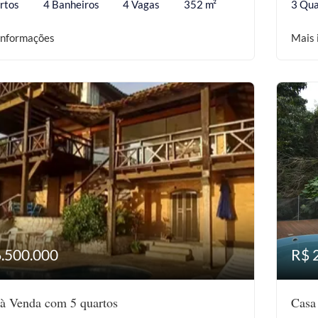
rtos
4 Banheiros
4 Vagas
352 m²
3 Qua
informações
Mais 
6.500.000
R$ 
à Venda com 5 quartos
Casa