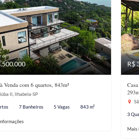
r de:
8.500.000
R$ 
à Venda com 6 quartos, 843m²
Casa
293m
iúba II, Ilhabela-SP
Sã
rtos
7 Banheiros
5 Vagas
843 m²
3 Qua
informações
Mais 