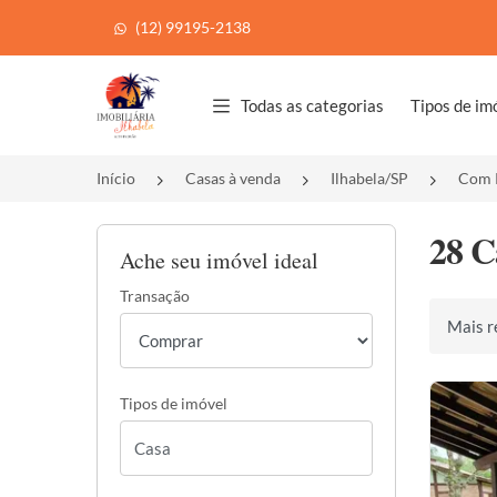
(12) 99195-2138
Página inicial
Todas as categorias
Tipos de im
Início
Casas à venda
Ilhabela/SP
Com 
28 C
Ache seu imóvel ideal
Transação
Ordenar 
Tipos de imóvel