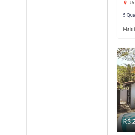
Uru
5 Qua
Mais 
R$ 