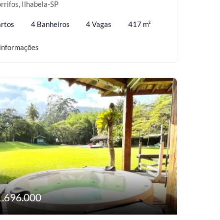
rrifos, Ilhabela-SP
rtos
4 Banheiros
4 Vagas
417 m²
informações
1.696.000