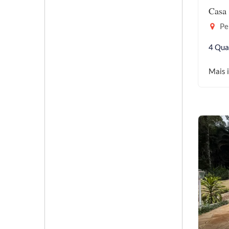
Casa 
Per
4 Qua
Mais 