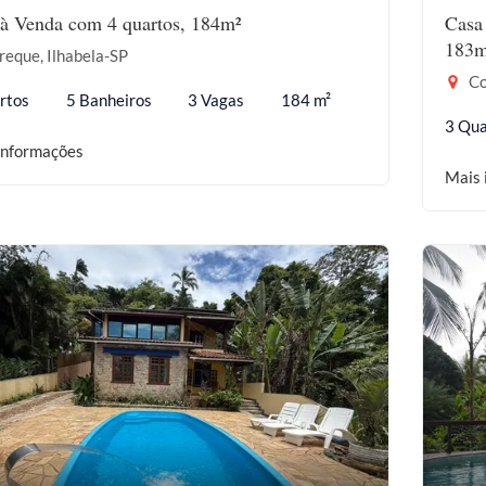
à Venda com 4 quartos, 184m²
Casa
183m
eque, Ilhabela-SP
Co
rtos
5 Banheiros
3 Vagas
184 m²
3 Qua
informações
Mais 