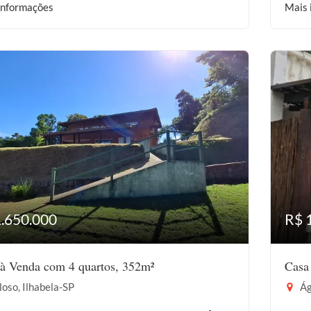
informações
Mais 
1.650.000
R$ 
à Venda com 4 quartos, 352m²
Casa
oso, Ilhabela-SP
Ág