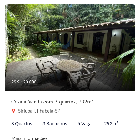
R$ 9.120.000
Casa à Venda com 3 quartos, 292m²
Siriuba I, Ilhabela-SP
3 Quartos
3 Banheiros
5 Vagas
292 m²
Mais informações