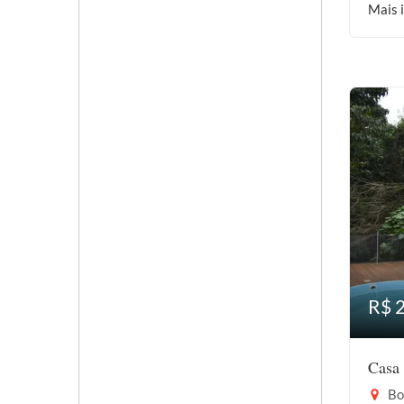
Mais 
R$ 
Casa 
Bor