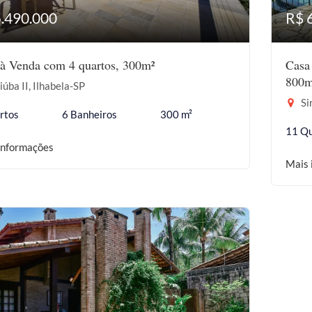
5.490.000
R$ 
à Venda com 4 quartos, 300m²
Casa
800m
iúba II, Ilhabela-SP
Si
rtos
6 Banheiros
300 m²
11 Qu
informações
Mais 