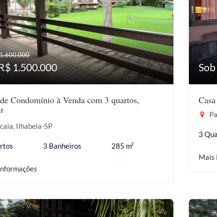
 1.600.000
R$ 1.500.000
Sob
de Condomínio à Venda com 3 quartos,
Casa
²
Pa
aia, Ilhabela-SP
3 Qua
rtos
3 Banheiros
285 m²
Mais 
informações