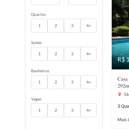
Quartos
1
2
3
4+
Suítes
1
2
3
4+
R$ 
Banheiros
Casa 
1
2
3
4+
292m
São
Vagas
3 Qua
1
2
3
4+
Mais 