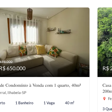
 698.000
 R$ 650.000
R$ 
 de Condomínio à Venda com 1 quarto, 40m²
Casa
200m
ral, Ilhabela-SP
Fe
rto
1 Banheiro
1 Vaga
40 m²
3 Qua