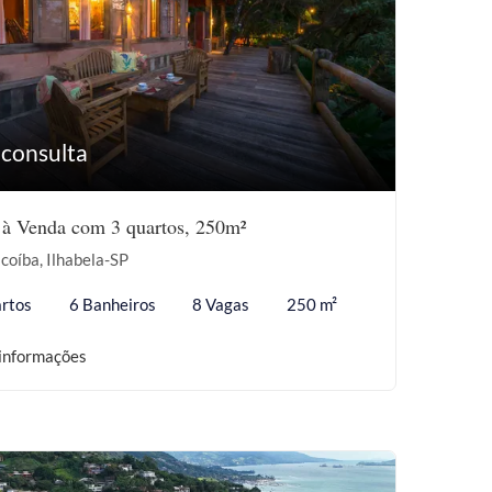
 consulta
 à Venda com 3 quartos, 250m²
coíba, Ilhabela-SP
rtos
6 Banheiros
8 Vagas
250 m²
informações