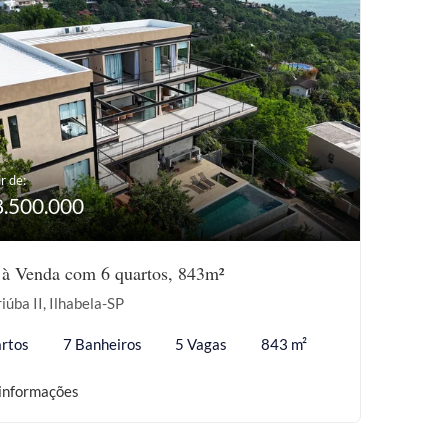
r de:
8.500.000
 à Venda com 6 quartos, 843m²
iúba II, Ilhabela-SP
rtos
7 Banheiros
5 Vagas
843 m²
informações