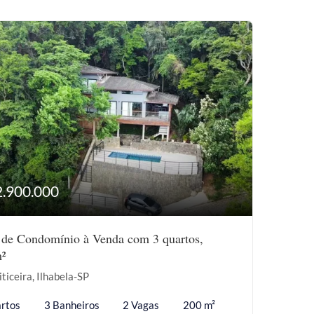
2.900.000
 de Condomínio à Venda com 3 quartos,
²
iticeira, Ilhabela-SP
rtos
3 Banheiros
2 Vagas
200 m²