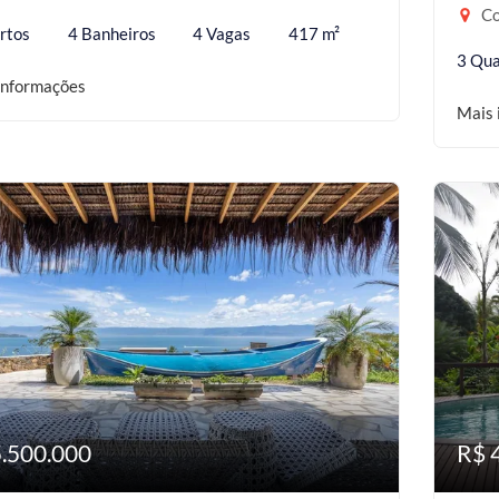
Co
rtos
4 Banheiros
4 Vagas
417 m²
3 Qua
informações
Mais 
5.500.000
R$ 