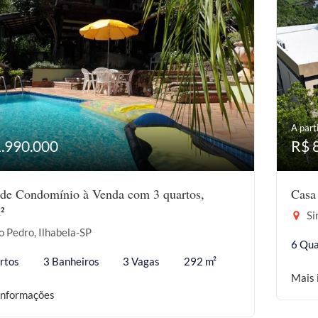
A parti
1.990.000
R$ 
de Condomínio à Venda com 3 quartos,
Casa
²
Sir
 Pedro, Ilhabela-SP
6 Qua
rtos
3 Banheiros
3 Vagas
292 m²
Mais 
informações