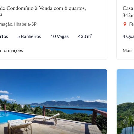
de Condomínio à Venda com 6 quartos,
Casa
²
342m
mação, Ilhabela-SP
Fe
rtos
5 Banheiros
10 Vagas
433 m²
4 Qua
informações
Mais 