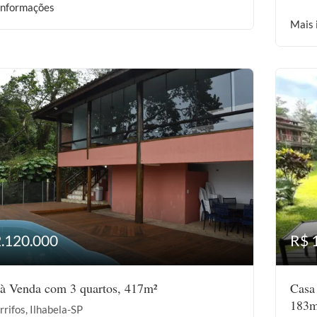
informações
Mais 
2.120.000
R$ 
à Venda com 3 quartos, 417m²
Casa
183m
rifos, Ilhabela-SP