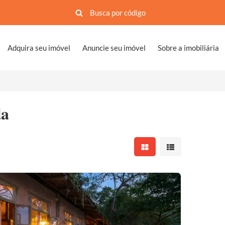
Adquira seu imóvel
Anuncie seu imóvel
Sobre a imobiliária
da
Mostrar resultados em 
Mostrar resultad