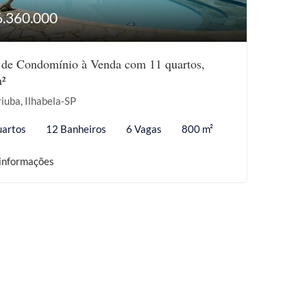
6.360.000
 de Condomínio à Venda com 11 quartos,
²
riuba, Ilhabela-SP
artos
12 Banheiros
6 Vagas
800 m²
informações