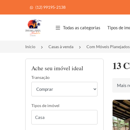
(12) 99195-2138
Página inicial
Todas as categorias
Tipos de im
Início
Casas à venda
Com Móveis Planejados
13 C
Ache seu imóvel ideal
Transação
Ordenar 
Tipos de imóvel