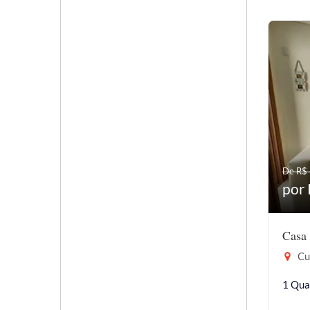
De R$
por
Casa
Cur
1 Qua