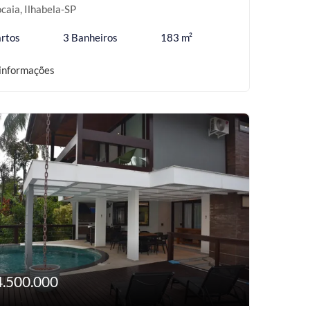
caia, Ilhabela-SP
rtos
3 Banheiros
183 m²
informações
4.500.000