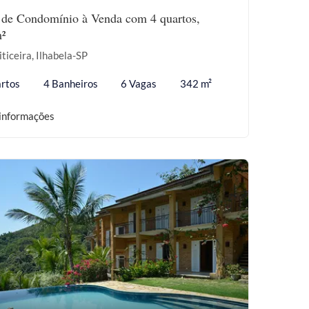
 de Condomínio à Venda com 4 quartos,
²
iticeira, Ilhabela-SP
rtos
4 Banheiros
6 Vagas
342 m²
informações