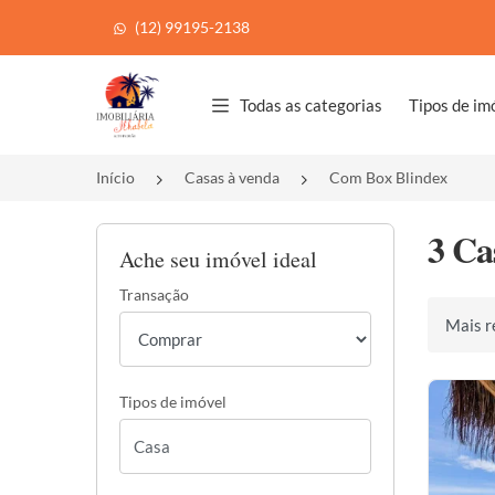
(12) 99195-2138
Página inicial
Todas as categorias
Tipos de im
Início
Casas à venda
Com Box Blindex
3 Ca
Ache seu imóvel ideal
Transação
Ordenar 
Tipos de imóvel