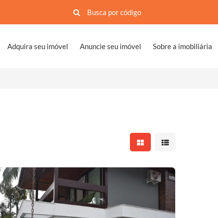
Adquira seu imóvel
Anuncie seu imóvel
Sobre a imobiliária
Mostrar resultados em 
Mostrar resultad