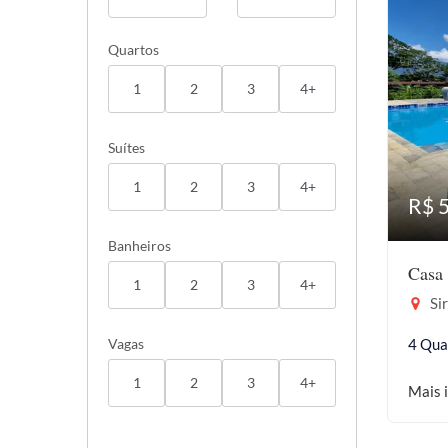
Quartos
1
2
3
4+
Suítes
1
2
3
4+
R$ 
Banheiros
Casa 
1
2
3
4+
Sir
Vagas
4 Qua
1
2
3
4+
Mais 