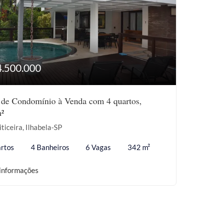
4.500.000
 de Condomínio à Venda com 4 quartos,
²
iticeira, Ilhabela-SP
rtos
4 Banheiros
6 Vagas
342 m²
informações