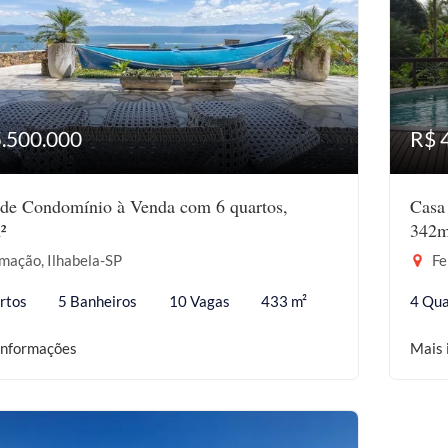
5.500.000
R$ 
de Condomínio à Venda com 6 quartos,
Casa
²
342m
mação, Ilhabela-SP
Fe
rtos
5 Banheiros
10 Vagas
433 m²
4 Qua
informações
Mais 