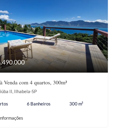
5.490.000
à Venda com 4 quartos, 300m²
iúba II, Ilhabela-SP
rtos
6 Banheiros
300 m²
informações