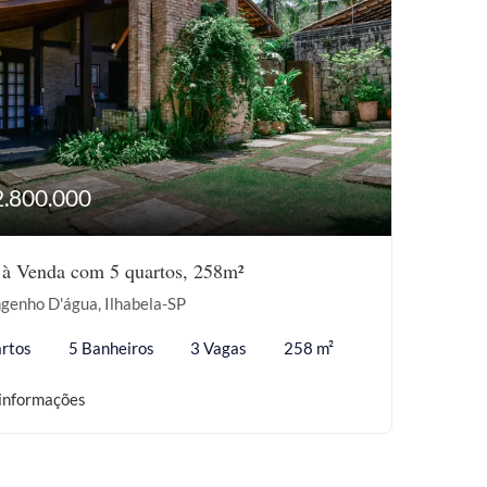
2.800.000
 à Venda com 5 quartos, 258m²
genho D'água, Ilhabela-SP
rtos
5 Banheiros
3 Vagas
258 m²
informações