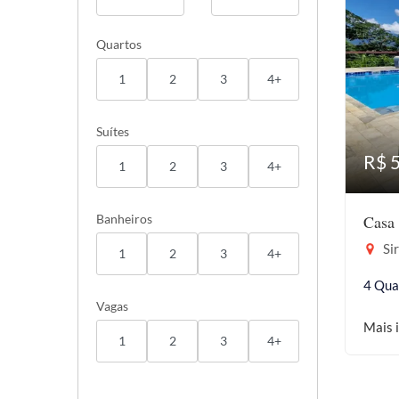
Quartos
1
2
3
4+
Suítes
R$ 
1
2
3
4+
Banheiros
Casa 
Sir
1
2
3
4+
4 Qua
Vagas
Mais 
1
2
3
4+