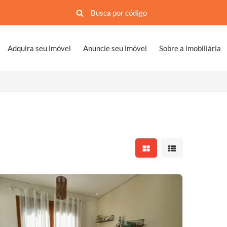
Adquira seu imóvel
Anuncie seu imóvel
Sobre a imobiliária
Mostrar resultados em 
Mostrar resultad