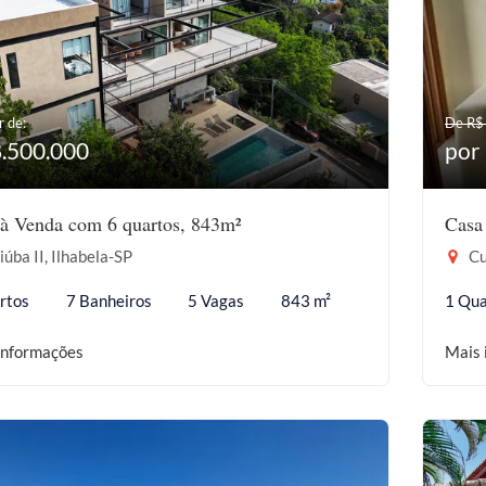
r de:
De R$
8.500.000
por
à Venda com 6 quartos, 843m²
Casa
iúba II, Ilhabela-SP
Cu
rtos
7 Banheiros
5 Vagas
843 m²
1 Qua
informações
Mais 