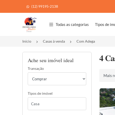
(12) 99195-2138
Página inicial
Todas as categorias
Tipos de im
Início
Casas à venda
Com Adega
4 Ca
Ache seu imóvel ideal
Transação
Ordenar 
Tipos de imóvel