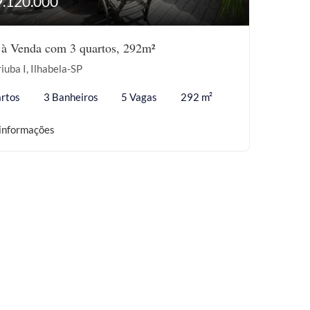
9.120.000
 à Venda com 3 quartos, 292m²
iuba I, Ilhabela-SP
rtos
3 Banheiros
5 Vagas
292 m²
informações