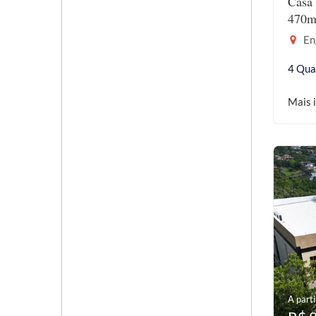
Casa 
470m
En
4 Qua
Mais 
A parti