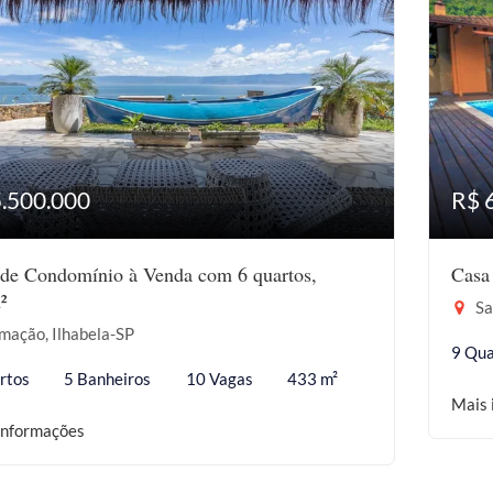
5.500.000
R$ 
de Condomínio à Venda com 6 quartos,
Casa
²
Sa
mação, Ilhabela-SP
9 Qua
rtos
5 Banheiros
10 Vagas
433 m²
Mais 
informações