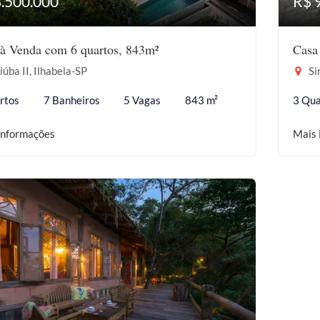
8.500.000
R$ 
à Venda com 6 quartos, 843m²
Casa
iúba II, Ilhabela-SP
Sir
rtos
7 Banheiros
5 Vagas
843 m²
3 Qua
informações
Mais 