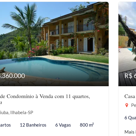
6.360.000
R$ 
 de Condomínio à Venda com 11 quartos,
Casa
²
Pe
iuba, Ilhabela-SP
6 Qua
artos
12 Banheiros
6 Vagas
800 m²
Mais 