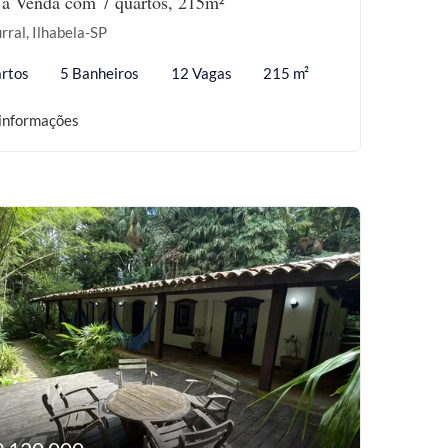
 à Venda com 7 quartos, 215m²
rral, Ilhabela-SP
rtos
5 Banheiros
12 Vagas
215 m²
informações