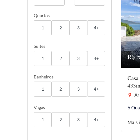
Quartos
1
2
3
4+
Suítes
R$ 
1
2
3
4+
Banheiros
Casa 
433m
1
2
3
4+
Ar
Vagas
6 Qua
1
2
3
4+
Mais 