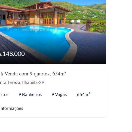
6.148.000
 à Venda com 9 quartos, 654m²
nta Tereza, Ilhabela-SP
rtos
9 Banheiros
9 Vagas
654 m²
informações