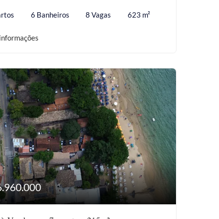
rtos
6 Banheiros
8 Vagas
623 m²
informações
6.960.000