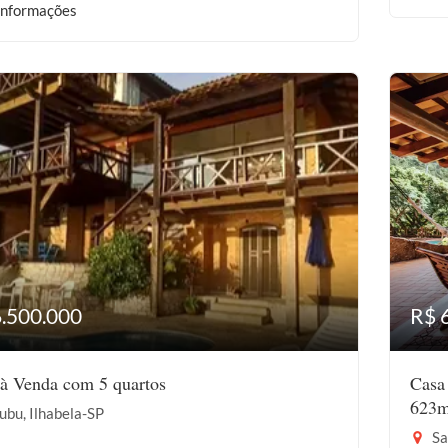
informações
6.500.000
R$ 
à Venda com 5 quartos
Casa
623m
bu, Ilhabela-SP
Sa