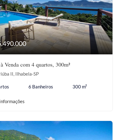
5.490.000
 à Venda com 4 quartos, 300m²
iúba II, Ilhabela-SP
rtos
6 Banheiros
300 m²
informações