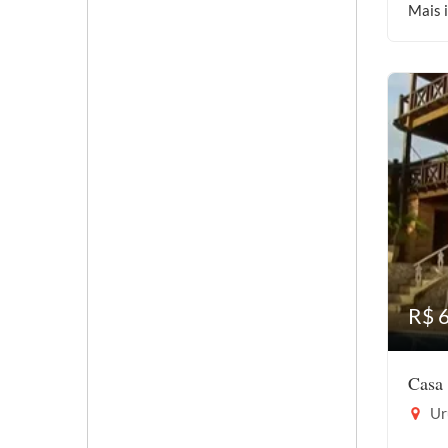
Mais 
R$ 
Casa 
Uru