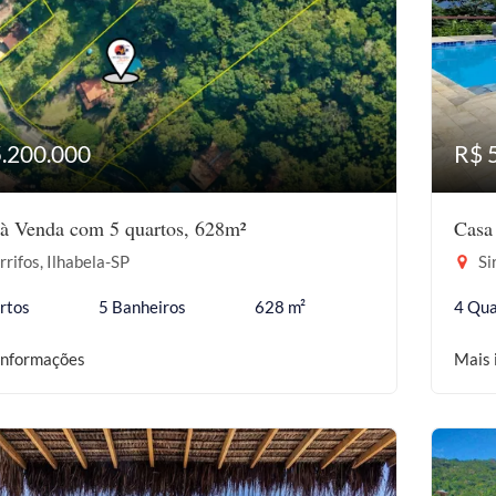
5.200.000
R$ 
à Venda com 5 quartos, 628m²
Casa
rifos, Ilhabela-SP
Sir
rtos
5 Banheiros
628 m²
4 Qua
informações
Mais 