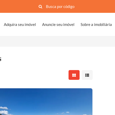
Adquira seu imóvel
Anuncie seu imóvel
Sobre a imobiliária
s
Mostrar resultados em 
Mostrar resultad