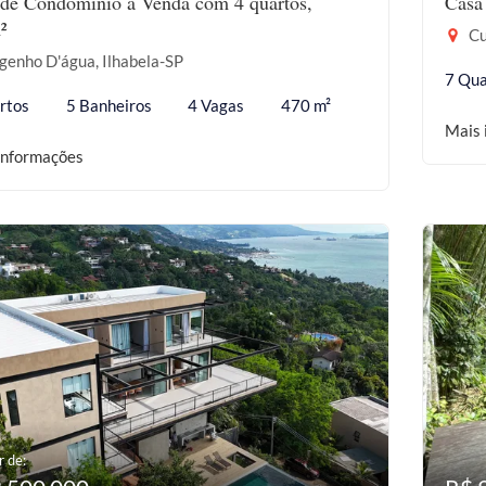
de Condomínio à Venda com 4 quartos,
Casa
²
Cu
genho D'água, Ilhabela-SP
7 Qua
rtos
5 Banheiros
4 Vagas
470 m²
Mais 
informações
r de: