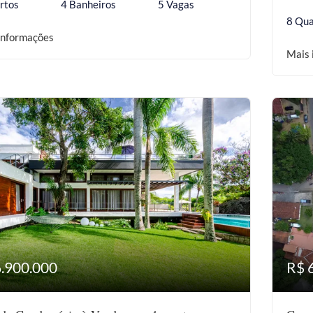
rtos
4 Banheiros
5 Vagas
8 Qua
informações
Mais 
6.900.000
R$ 