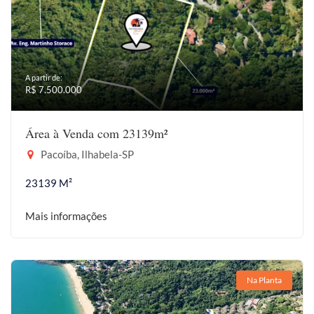
A partir de:
R$ 7.500.000
Área à Venda com 23139m²
Pacoíba, Ilhabela-SP
23139 M²
Mais informações
Na Planta