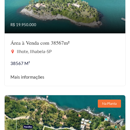
R$ 19.950.000
Área à Venda com 38567m²
Ilhote, Ilhabela-SP
38567 M²
Mais informações
Na Planta