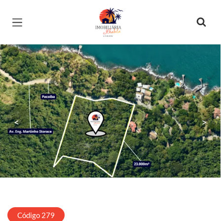
Página inicial
<
>
Código 279