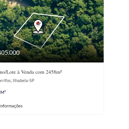
405.000
eno/Lote à Venda com 2458m²
rrifos, Ilhabela-SP
 M²
informações