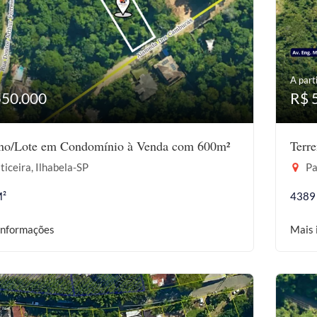
A parti
550.000
R$ 
eno/Lote em Condomínio à Venda com 600m²
Terr
ticeira, Ilhabela-SP
Pa
M²
4389
informações
Mais 