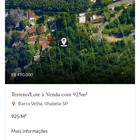
R$ 490.000
Terreno/Lote à Venda com 925m²
Barra Velha, Ilhabela-SP
925 M²
Mais informações