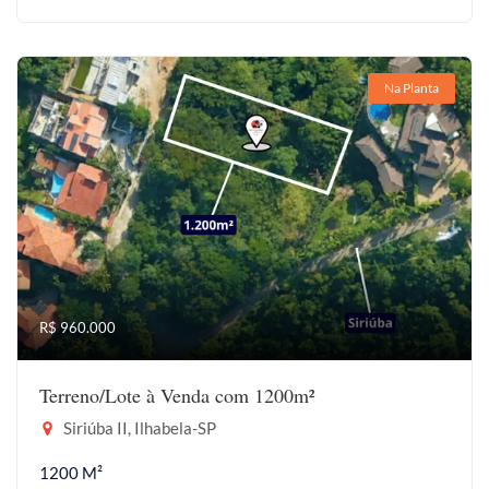
Na Planta
R$ 960.000
Terreno/Lote à Venda com 1200m²
Siriúba II, Ilhabela-SP
1200 M²