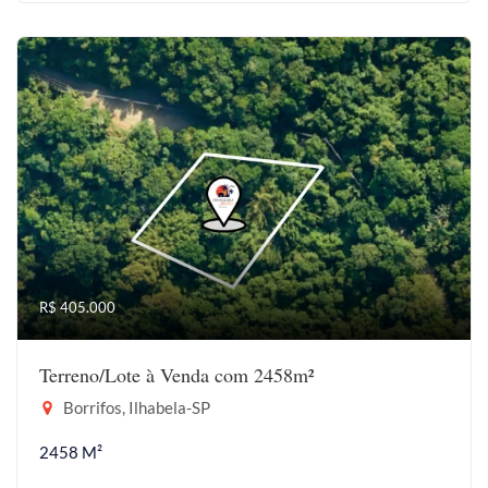
R$ 405.000
Terreno/Lote à Venda com 2458m²
Borrifos, Ilhabela-SP
2458 M²