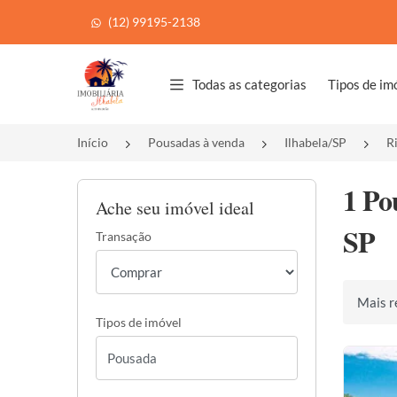
(12) 99195-2138
Página inicial
Todas as categorias
Tipos de im
Início
Pousadas à venda
Ilhabela/SP
R
1 Po
Ache seu imóvel ideal
SP
Transação
Ordenar 
Tipos de imóvel