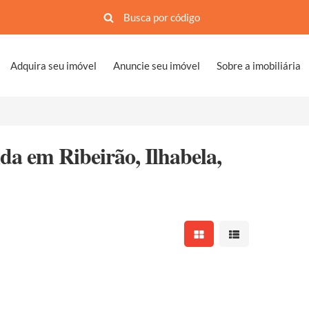
Adquira seu imóvel
Anuncie seu imóvel
Sobre a imobiliária
a em Ribeirão, Ilhabela,
Mostrar resultados em 
Mostrar resultad