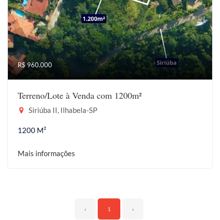
R$ 960.000
Terreno/Lote à Venda com 1200m²
Siriúba II, Ilhabela-SP
1200 M²
Mais informações
‹
1
›