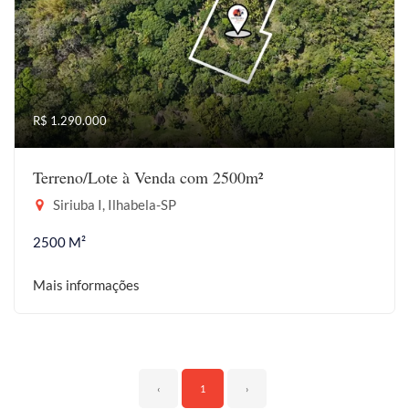
R$ 1.290.000
Terreno/Lote à Venda com 2500m²
Siriuba I, Ilhabela-SP
2500 M²
Mais informações
‹
1
›