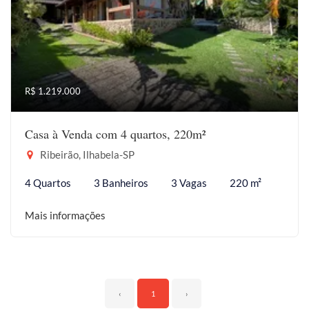
R$ 1.219.000
Casa à Venda com 4 quartos, 220m²
Ribeirão, Ilhabela-SP
4 Quartos
3 Banheiros
3 Vagas
220 m²
Mais informações
‹
1
›