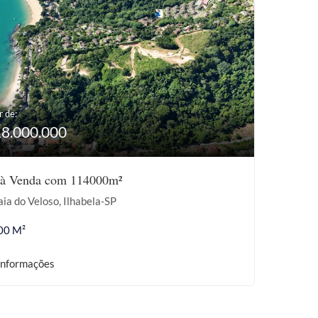
r de:
18.000.000
 à Venda com 114000m²
ia do Veloso, Ilhabela-SP
00 M²
informações