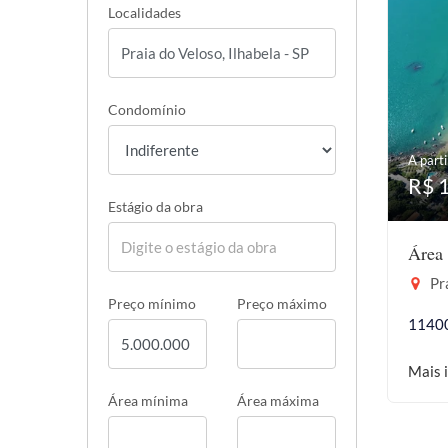
Localidades
Condomínio
A parti
R$ 
Estágio da obra
Área
Pra
Preço mínimo
Preço máximo
1140
Mais 
Área mínima
Área máxima