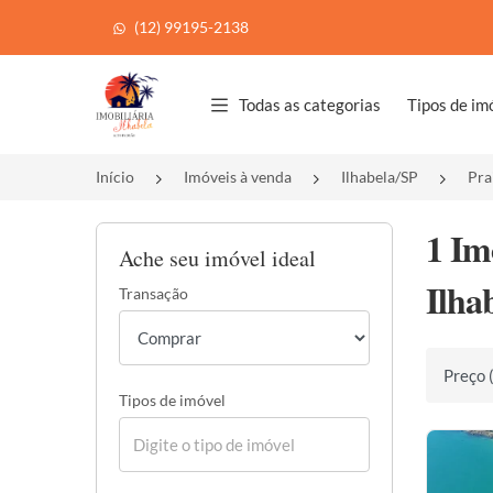
(12) 99195-2138
Página inicial
Todas as categorias
Tipos de im
Início
Imóveis à venda
Ilhabela/SP
Pra
1 Im
Ache seu imóvel ideal
Ilha
Transação
Ordenar 
Tipos de imóvel