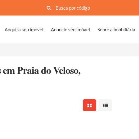
Adquira seu imóvel
Anuncie seu imóvel
Sobre a imobiliária
 em Praia do Veloso,
Mostrar resultados em 
Mostrar resultad