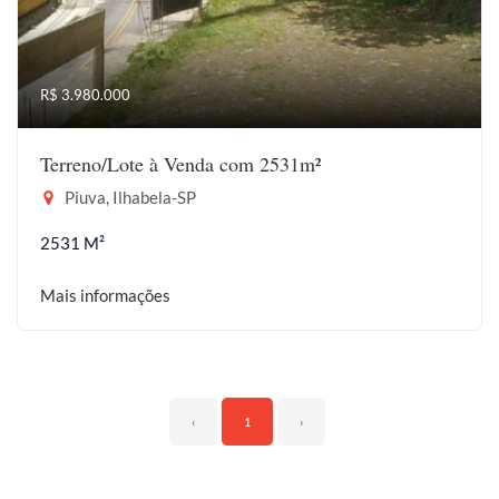
R$ 3.980.000
Terreno/Lote à Venda com 2531m²
Piuva, Ilhabela-SP
2531 M²
Mais informações
‹
1
›