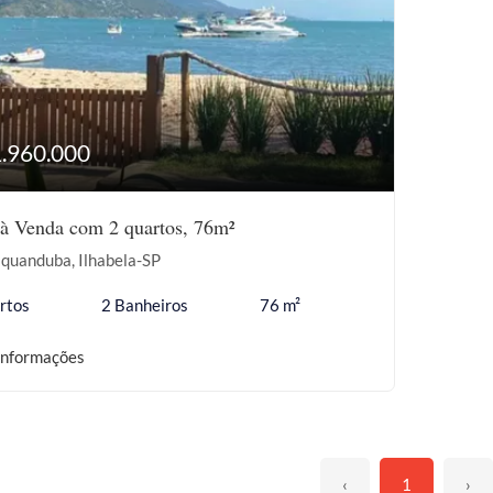
1.960.000
à Venda com 2 quartos, 76m²
quanduba, Ilhabela-SP
rtos
2 Banheiros
76 m²
informações
‹
1
›