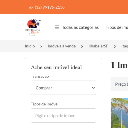
(12) 99195-2138
Página inicial
Todas as categorias
Tipos de im
Início
Imóveis à venda
Ilhabela/SP
Ita
1 Im
Ache seu imóvel ideal
Transação
Ordenar 
Tipos de imóvel