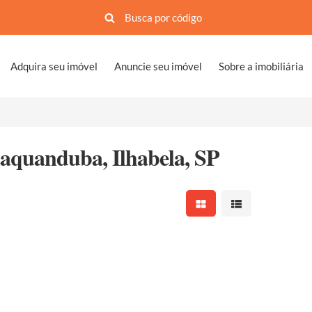
Adquira seu imóvel
Anuncie seu imóvel
Sobre a imobiliária
taquanduba, Ilhabela, SP
Mostrar resultados em 
Mostrar resultad