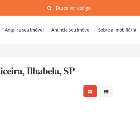
Adquira seu imóvel
Anuncie seu imóvel
Sobre a imobiliária
ceira, Ilhabela, SP
Mostrar resultados em 
Mostrar resultad