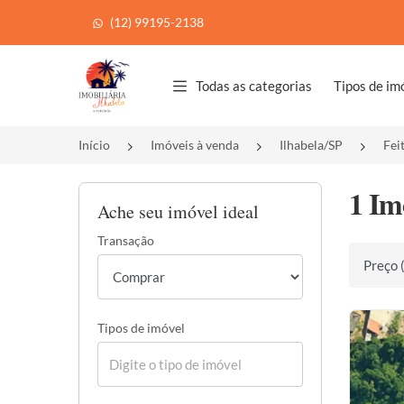
(12) 99195-2138
Página inicial
Todas as categorias
Tipos de im
Início
Imóveis à venda
Ilhabela/SP
Fei
1 Im
Ache seu imóvel ideal
Transação
Ordenar 
Tipos de imóvel