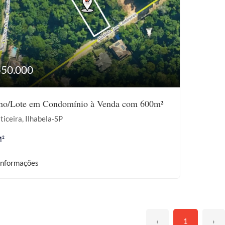
550.000
eno/Lote em Condomínio à Venda com 600m²
ticeira, Ilhabela-SP
M²
informações
‹
1
›