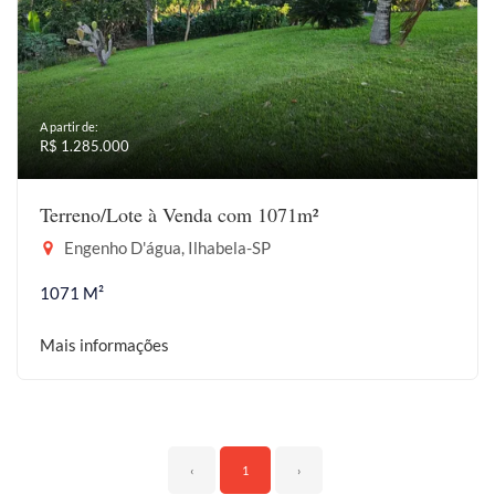
A partir de:
R$ 1.285.000
Terreno/Lote à Venda com 1071m²
Engenho D'água, Ilhabela-SP
1071 M²
Mais informações
‹
1
›