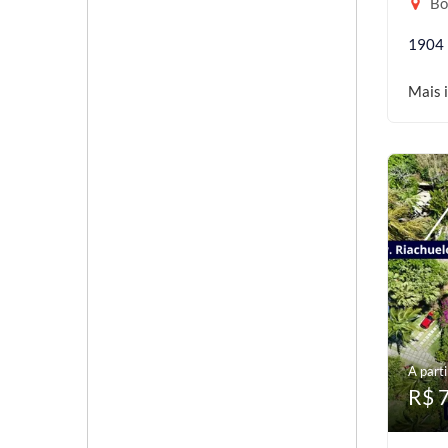
Bor
1904
Mais 
A parti
R$ 