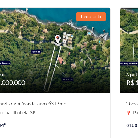
Lançamento
r de:
A parti
1.000.000
R$ 
eno/Lote à Venda com 6313m²
Terr
oíba, Ilhabela-SP
Pa
 M²
8168