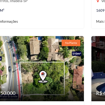
rifos, Ilhabela-SP
Ve
 M²
1609
informações
Mais 
Na Planta
r de:
750.000
R$ 