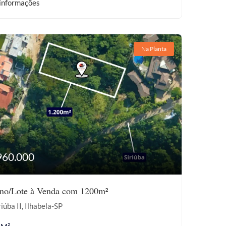
informações
Na Planta
960.000
eno/Lote à Venda com 1200m²
iúba II, Ilhabela-SP