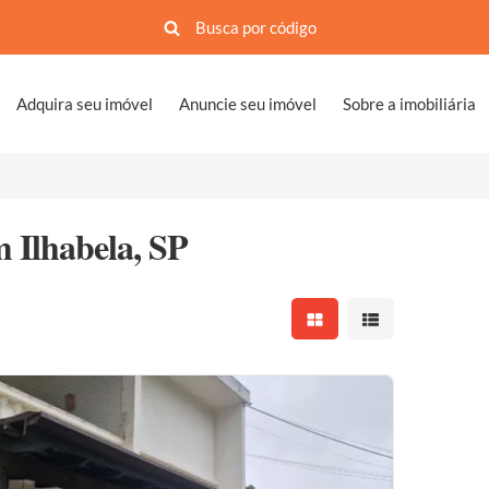
Adquira seu imóvel
Anuncie seu imóvel
Sobre a imobiliária
m Ilhabela, SP
Mostrar resultados em 
Mostrar resultad