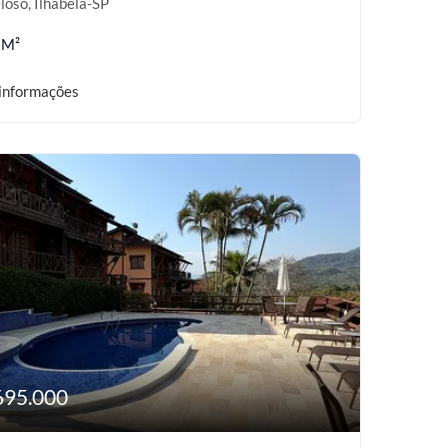
loso, Ilhabela-SP
 M²
informações
695.000