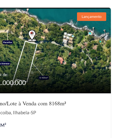
Lançamento
r de:
1.000.000
eno/Lote à Venda com 8168m²
coíba, Ilhabela-SP
 M²