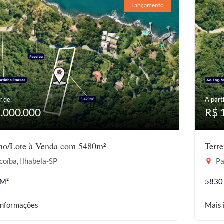
Lançamento
r de:
A parti
1.000.000
R$ 
eno/Lote à Venda com 5480m²
Terr
oíba, Ilhabela-SP
Pa
 M²
5830
informações
Mais 