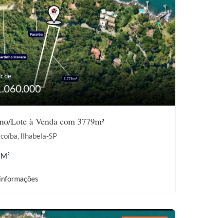
r de:
1.060.000
eno/Lote à Venda com 3779m²
coíba, Ilhabela-SP
 M²
informações