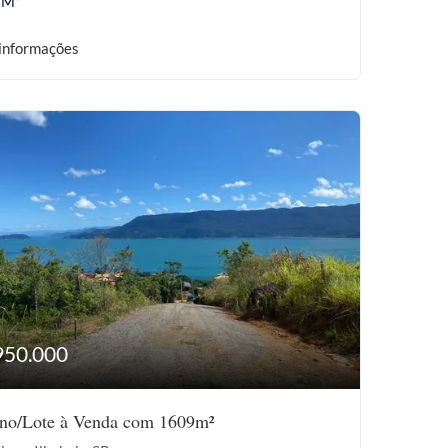
 M²
informações
950.000
eno/Lote à Venda com 1609m²