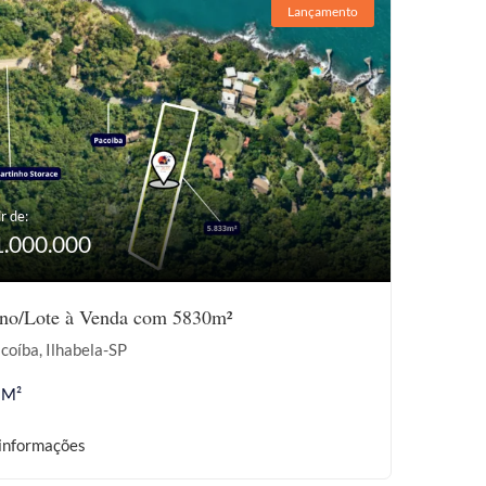
Lançamento
r de:
1.000.000
eno/Lote à Venda com 5830m²
coíba, Ilhabela-SP
 M²
informações