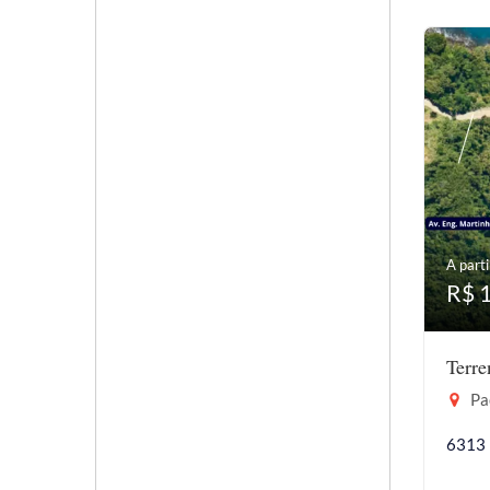
A parti
R$ 
Terr
Pac
6313