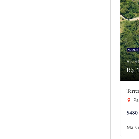
A parti
R$ 
Terr
Pac
5480
Mais 