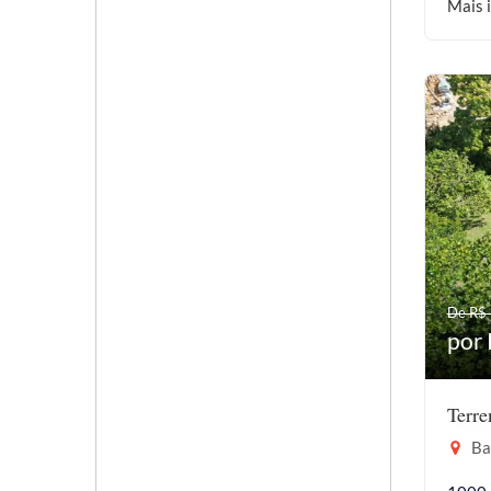
Mais 
De R$
por
Terr
Bar