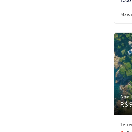
1000
Mais 
A parti
R$ 
Terr