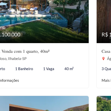
r de:
1.100.000
R$ 
à Venda com 1 quarto, 40m²
Casa
oso, Ilhabela-SP
Ág
rto
1 Banheiro
1 Vaga
40 m²
3 Qua
informações
Mais 