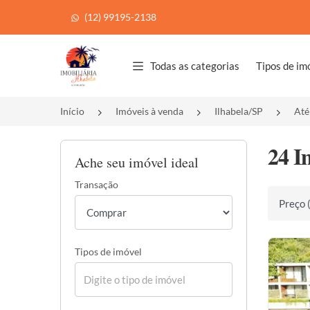
(12) 99195-2138
Página inicial
Todas as categorias
Tipos de im
Início
Imóveis à venda
Ilhabela/SP
Até
24 I
Ache seu imóvel ideal
Transação
Ordenar 
Tipos de imóvel