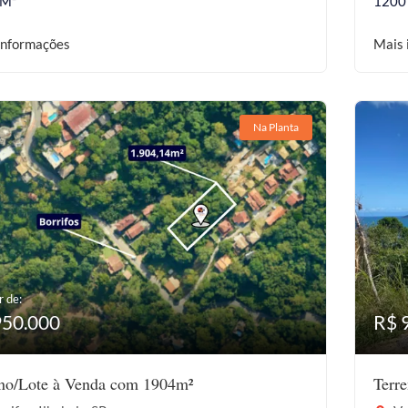
 M²
1200
informações
Mais 
Na Planta
r de:
950.000
R$ 
eno/Lote à Venda com 1904m²
Terr