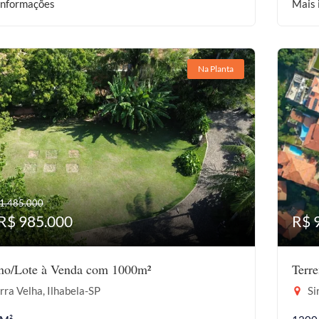
informações
Mais 
Na Planta
 1.485.000
 R$ 985.000
R$ 
eno/Lote à Venda com 1000m²
Terr
ra Velha, Ilhabela-SP
Sir