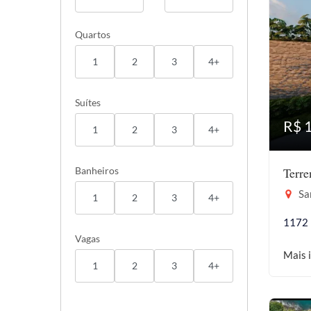
Quartos
1
2
3
4+
Suítes
R$ 
1
2
3
4+
Banheiros
Terr
San
1
2
3
4+
1172
Vagas
Mais 
1
2
3
4+