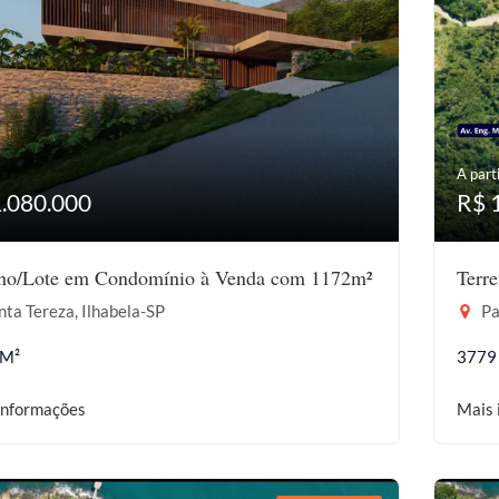
A parti
1.080.000
R$ 
eno/Lote em Condomínio à Venda com 1172m²
Terr
ta Tereza, Ilhabela-SP
Pa
 M²
3779
informações
Mais 