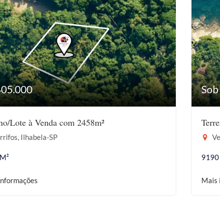
405.000
Sob
eno/Lote à Venda com 2458m²
Terr
rifos, Ilhabela-SP
Ve
 M²
9190
informações
Mais 