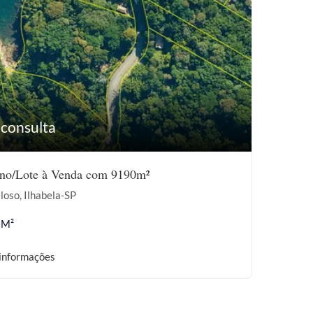
 consulta
eno/Lote à Venda com 9190m²
loso, Ilhabela-SP
 M²
informações