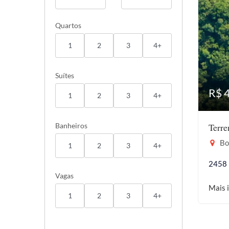
Quartos
1
2
3
4+
Suítes
R$ 
1
2
3
4+
Banheiros
Terr
Bor
1
2
3
4+
2458
Vagas
Mais 
1
2
3
4+