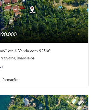
490.000
eno/Lote à Venda com 925m²
rra Velha, Ilhabela-SP
M²
informações