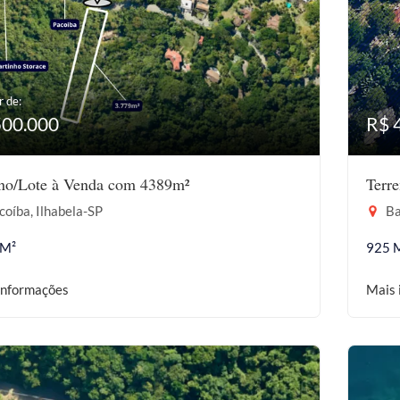
r de:
500.000
R$ 
eno/Lote à Venda com 4389m²
Terr
oíba, Ilhabela-SP
Ba
 M²
925 
informações
Mais 