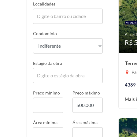
Localidades
Condomínio
A parti
R$ 
Terr
Estágio da obra
Pac
4389
Preço mínimo
Preço máximo
Mais 
Área mínima
Área máxima