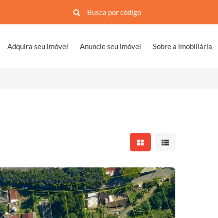
Adquira seu imóvel
Anuncie seu imóvel
Sobre a imobiliária
Mostrar resultados em 
Mostrar resultad