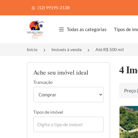
(12) 99195-2138
Página inicial
Todas as categorias
Tipos de im
Início
Imóveis à venda
Até R$ 500 mil
4 Im
Ache seu imóvel ideal
Transação
Ordenar 
Tipos de imóvel