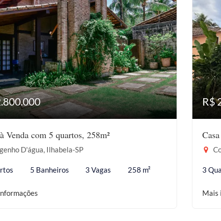
2.800.000
R$ 
à Venda com 5 quartos, 258m²
Casa
genho D'água, Ilhabela-SP
Co
rtos
5 Banheiros
3 Vagas
258 m²
3 Qua
informações
Mais 