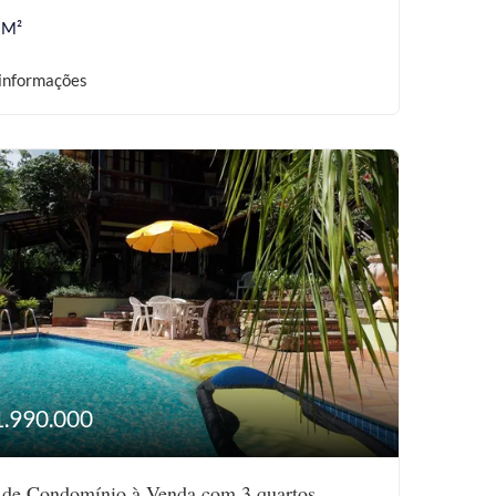
 M²
informações
1.990.000
 de Condomínio à Venda com 3 quartos,