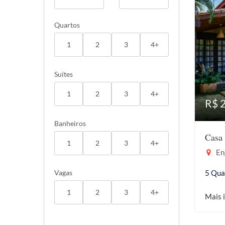
Quartos
1
2
3
4+
Suítes
1
2
3
4+
R$ 
Banheiros
Casa 
1
2
3
4+
En
Vagas
5 Qua
1
2
3
4+
Mais 