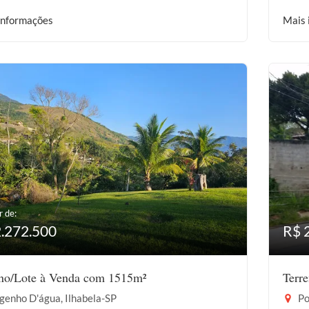
informações
Mais 
r de:
2.272.500
R$ 
eno/Lote à Venda com 1515m²
Terr
genho D'água, Ilhabela-SP
Po