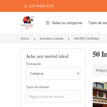
(12) 99195-2138
Página inicial
Todas as categorias
Tipos de im
Início
Imóveis à venda
Até R$ 3 milhões
50 I
Ache seu imóvel ideal
Transação
Ordenar 
Tipos de imóvel