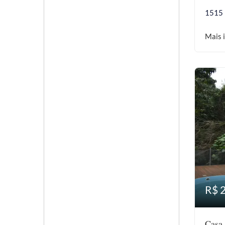
1515
Mais 
R$ 
Casa 