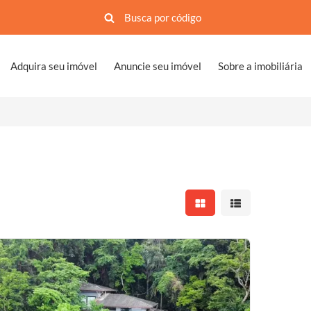
Adquira seu imóvel
Anuncie seu imóvel
Sobre a imobiliária
Mostrar resultados em 
Mostrar resultad