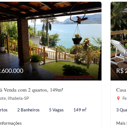
2.600.000
R$ 
à Venda com 2 quartos, 149m²
Casa
ote, Ilhabela-SP
Fe
rtos
2 Banheiros
5 Vagas
149 m²
3 Qua
informações
Mais 