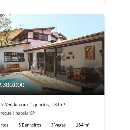
2.300.000
 à Venda com 4 quartos, 184m²
reque, Ilhabela-SP
rtos
5 Banheiros
3 Vagas
184 m²