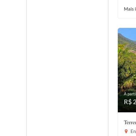
Mais 
A parti
R$ 
Terr
En