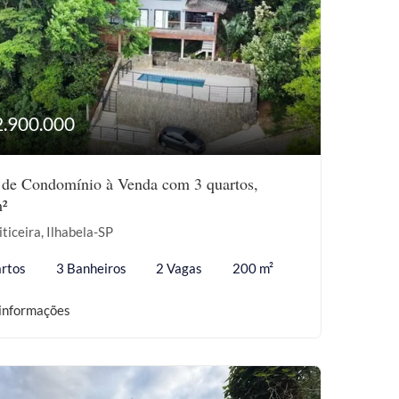
2.900.000
 de Condomínio à Venda com 3 quartos,
²
iticeira, Ilhabela-SP
rtos
3 Banheiros
2 Vagas
200 m²
informações