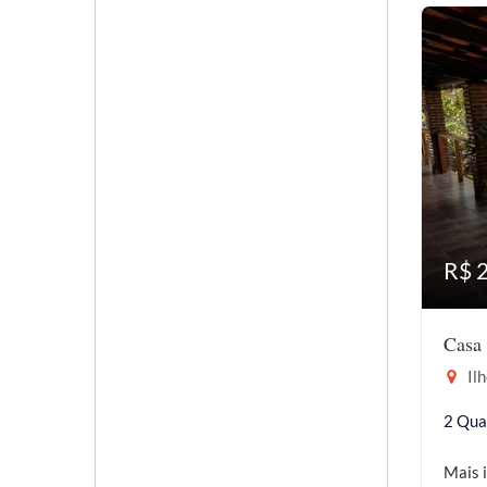
R$ 
Casa 
Ilh
2 Qua
Mais 