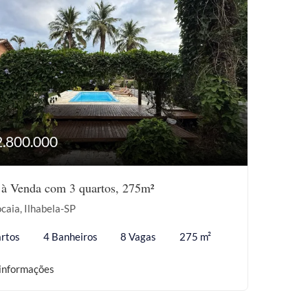
2.800.000
 à Venda com 3 quartos, 275m²
caia, Ilhabela-SP
rtos
4 Banheiros
8 Vagas
275 m²
informações