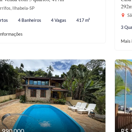
292m
rifos, Ilhabela-SP
Sã
rtos
4 Banheiros
4 Vagas
417 m²
3 Qua
informações
Mais 
1.990.000
R$ 