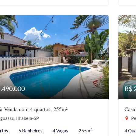
2.490.000
R$ 
à Venda com 4 quartos, 255m²
Casa
guassu, Ilhabela-SP
Pe
rtos
5 Banheiros
4 Vagas
255 m²
4 Qua