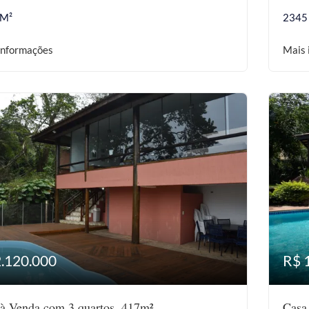
 M²
2345
informações
Mais 
2.120.000
R$ 
à Venda com 3 quartos, 417m²
Casa