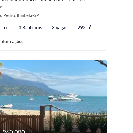
²
o Pedro, Ilhabela-SP
rtos
3 Banheiros
3 Vagas
292 m²
informações
1.960.000