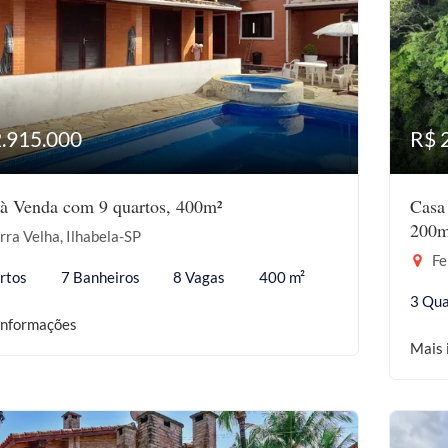
2.915.000
R$ 
à Venda com 9 quartos, 400m²
Casa
200m
ra Velha, Ilhabela-SP
Fe
rtos
7 Banheiros
8 Vagas
400 m²
3 Qua
informações
Mais 