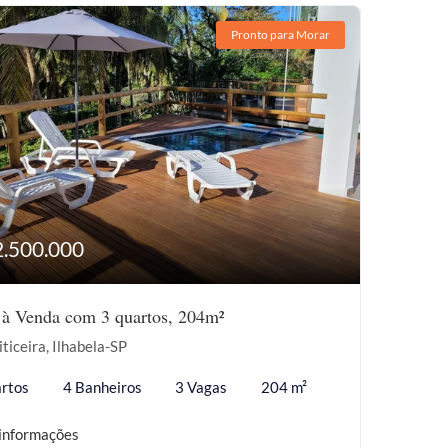
Pronto para Morar
2.500.000
 à Venda com 3 quartos, 204m²
iticeira, Ilhabela-SP
rtos
4 Banheiros
3 Vagas
204 m²
informações