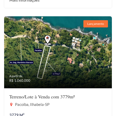
Mais informações
Lançamento
A partir de:
R$ 1.060.000
Terreno/Lote à Venda com 3779m²
Pacoíba, Ilhabela-SP
3779 M²