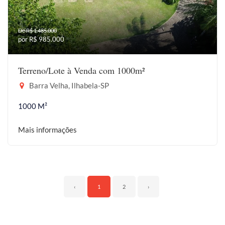
De R$ 1.485.000
por R$ 985.000
Terreno/Lote à Venda com 1000m²
Barra Velha, Ilhabela-SP
1000 M²
Mais informações
‹
1
2
›