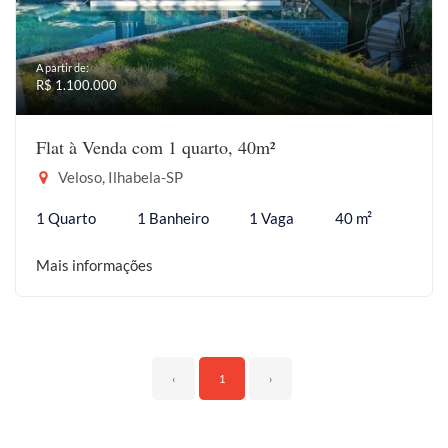
A partir de:
R$ 1.100.000
Flat à Venda com 1 quarto, 40m²
Veloso, Ilhabela-SP
1 Quarto
1 Banheiro
1 Vaga
40 m²
Mais informações
‹
1
›