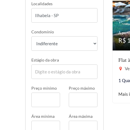
Localidades
Condomínio
A parti
R$ 
Flat 
Estágio da obra
Vel
1 Qua
Preço mínimo
Preço máximo
Mais 
Área mínima
Área máxima