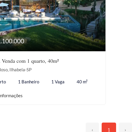
r de:
1.100.000
à Venda com 1 quarto, 40m²
oso, Ilhabela-SP
rto
1 Banheiro
1 Vaga
40 m²
informações
‹
1
›