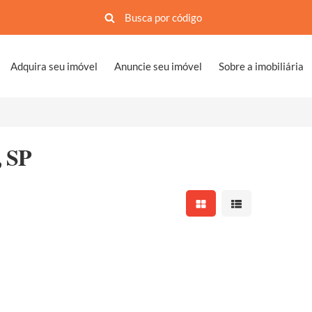
Adquira seu imóvel
Anuncie seu imóvel
Sobre a imobiliária
, SP
Mostrar resultados em 
Mostrar resultad