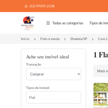
(12) 99195-2138
Página inicial
Todas as categorias
Tipos de im
Início
Flats à venda
Ilhabela/SP
Com L
1 Fl
Ache seu imóvel ideal
Transação
Ordenar 
Tipos de imóvel