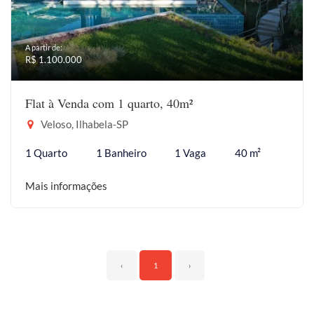
A partir de:
R$ 1.100.000
Flat à Venda com 1 quarto, 40m²
Veloso, Ilhabela-SP
1 Quarto
1 Banheiro
1 Vaga
40 m²
Mais informações
‹
1
›