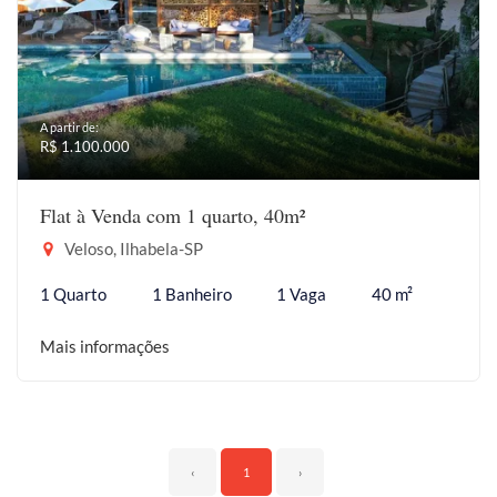
A partir de:
R$ 1.100.000
Flat à Venda com 1 quarto, 40m²
Veloso, Ilhabela-SP
1 Quarto
1 Banheiro
1 Vaga
40 m²
Mais informações
‹
1
›