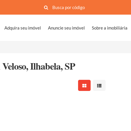
Adquira seu imóvel
Anuncie seu imóvel
Sobre a imobiliária
Veloso, Ilhabela, SP
Mostrar resultados em 
Mostrar resultad