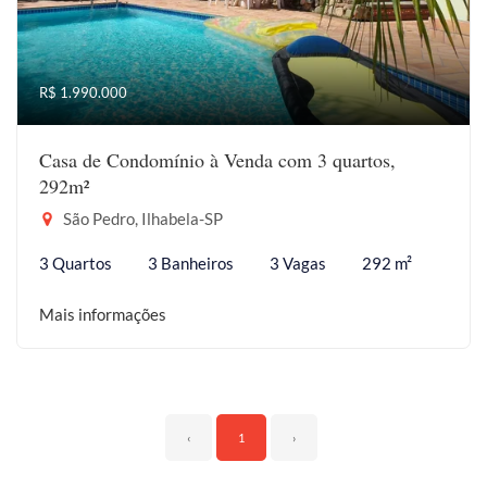
R$ 1.990.000
Casa de Condomínio à Venda com 3 quartos,
292m²
São Pedro, Ilhabela-SP
3 Quartos
3 Banheiros
3 Vagas
292 m²
Mais informações
‹
1
›