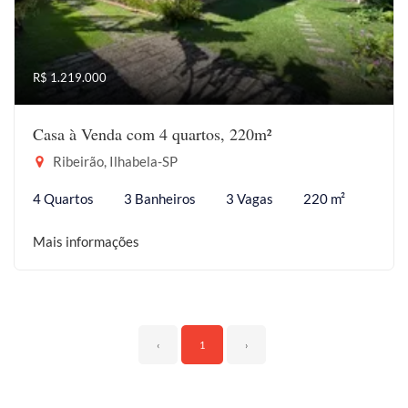
R$ 1.219.000
Casa à Venda com 4 quartos, 220m²
Ribeirão, Ilhabela-SP
4 Quartos
3 Banheiros
3 Vagas
220 m²
Mais informações
‹
1
›