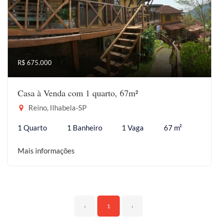
R$ 675.000
Casa à Venda com 1 quarto, 67m²
Reino, Ilhabela-SP
1 Quarto
1 Banheiro
1 Vaga
67 m²
Mais informações
‹
1
›