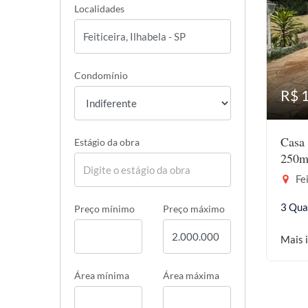
Localidades
Condomínio
R$ 
Casa 
Estágio da obra
250m
Fei
3 Qua
Preço mínimo
Preço máximo
Mais 
Área mínima
Área máxima