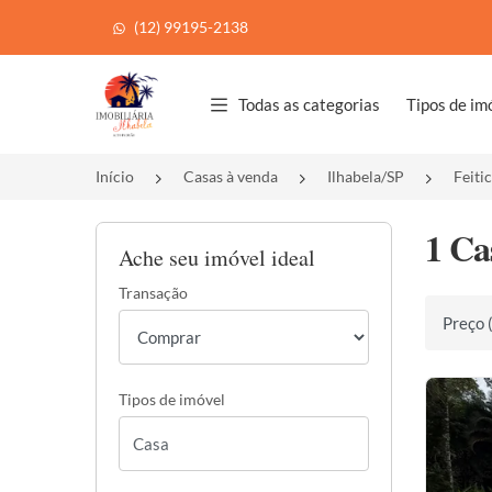
(12) 99195-2138
Página inicial
Todas as categorias
Tipos de im
Início
Casas à venda
Ilhabela/SP
Feiti
1 Ca
Ache seu imóvel ideal
Transação
Ordenar 
Tipos de imóvel