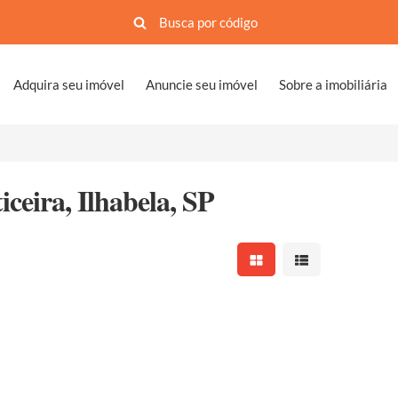
Adquira seu imóvel
Anuncie seu imóvel
Sobre a imobiliária
ceira, Ilhabela, SP
Mostrar resultados em 
Mostrar resultad