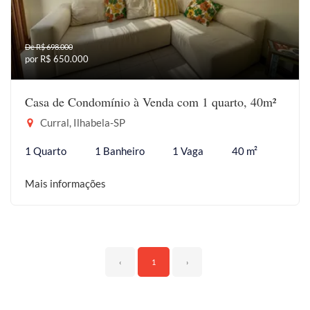
De R$ 698.000
por R$ 650.000
Casa de Condomínio à Venda com 1 quarto, 40m²
Curral, Ilhabela-SP
1 Quarto
1 Banheiro
1 Vaga
40 m²
Mais informações
‹
1
›