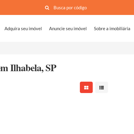
Adquira seu imóvel
Anuncie seu imóvel
Sobre a imobiliária
em Ilhabela, SP
Mostrar resultados em 
Mostrar resultad