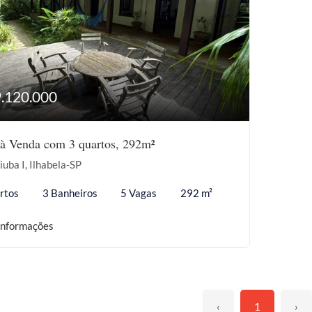
9.120.000
à Venda com 3 quartos, 292m²
iuba I, Ilhabela-SP
rtos
3 Banheiros
5 Vagas
292 m²
informações
‹
1
›