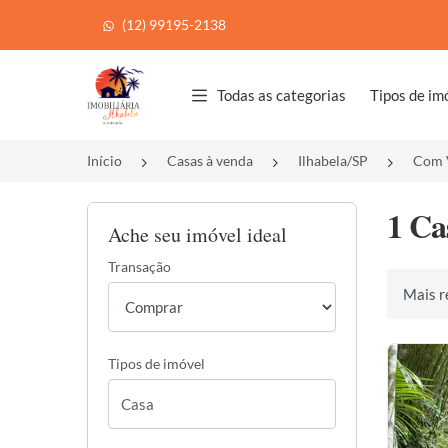
(12) 99195-2138
Página inicial
Todas as categorias
Tipos de im
Início
Casas à venda
Ilhabela/SP
Com V
1 Ca
Ache seu imóvel ideal
Transação
Ordenar 
Tipos de imóvel