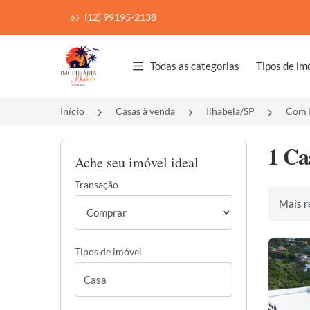
(12) 99195-2138
Página inicial
Todas as categorias
Tipos de im
Início
Casas à venda
Ilhabela/SP
Com I
1 Ca
Ache seu imóvel ideal
Transação
Ordenar 
Tipos de imóvel