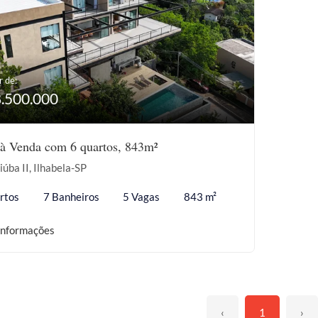
r de:
8.500.000
à Venda com 6 quartos, 843m²
iúba II, Ilhabela-SP
rtos
7 Banheiros
5 Vagas
843 m²
informações
‹
1
›