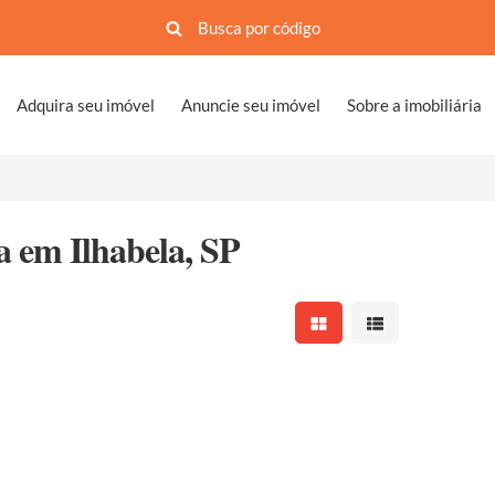
Adquira seu imóvel
Anuncie seu imóvel
Sobre a imobiliária
a em Ilhabela, SP
Mostrar resultados em 
Mostrar resultad