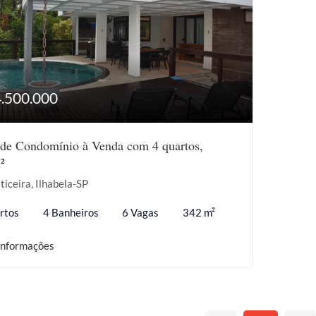
4.500.000
de Condomínio à Venda com 4 quartos,
²
ticeira, Ilhabela-SP
rtos
4 Banheiros
6 Vagas
342 m²
informações