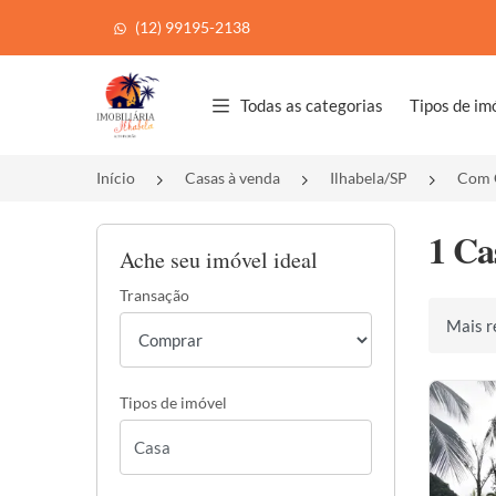
(12) 99195-2138
Página inicial
Todas as categorias
Tipos de im
Início
Casas à venda
Ilhabela/SP
Com 
1 Ca
Ache seu imóvel ideal
Transação
Ordenar 
Tipos de imóvel