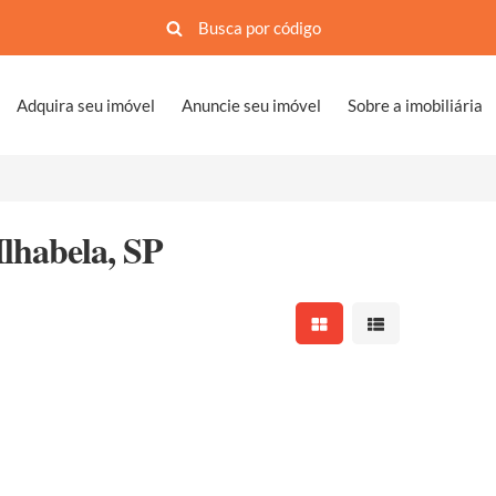
Adquira seu imóvel
Anuncie seu imóvel
Sobre a imobiliária
lhabela, SP
Mostrar resultados em 
Mostrar resultad