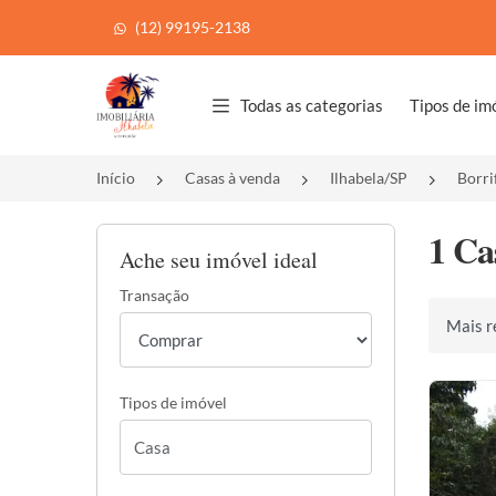
(12) 99195-2138
Página inicial
Todas as categorias
Tipos de im
Início
Casas à venda
Ilhabela/SP
Borri
1 Ca
Ache seu imóvel ideal
Transação
Ordenar 
Tipos de imóvel