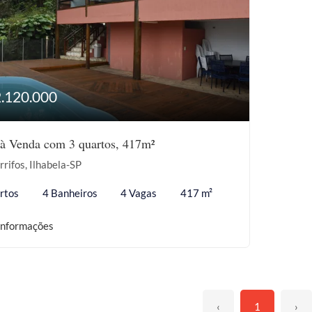
2.120.000
à Venda com 3 quartos, 417m²
rifos, Ilhabela-SP
rtos
4 Banheiros
4 Vagas
417 m²
informações
‹
1
›