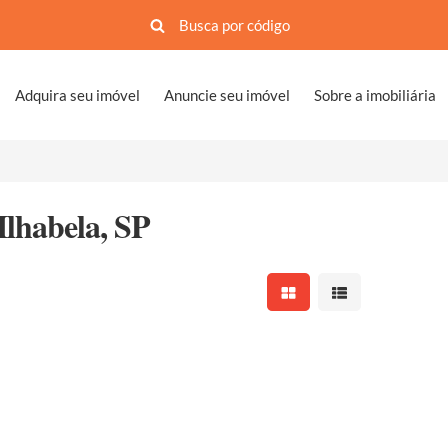
Adquira seu imóvel
Anuncie seu imóvel
Sobre a imobiliária
Ilhabela, SP
Mostrar resultados em 
Mostrar resultad