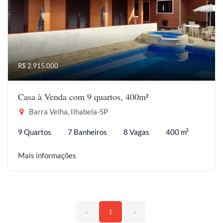
R$ 2.915.000
Casa à Venda com 9 quartos, 400m²
Barra Velha, Ilhabela-SP
9 Quartos
7 Banheiros
8 Vagas
400 m²
Mais informações
‹
1
›