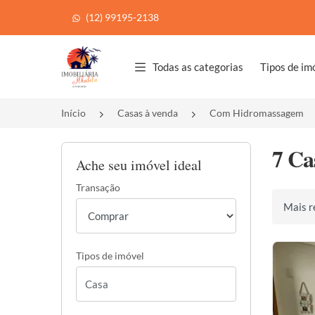
(12) 99195-2138
Página inicial
Todas as categorias
Tipos de im
Início
Casas à venda
Com Hidromassagem
7 Ca
Ache seu imóvel ideal
Transação
Ordenar 
Tipos de imóvel