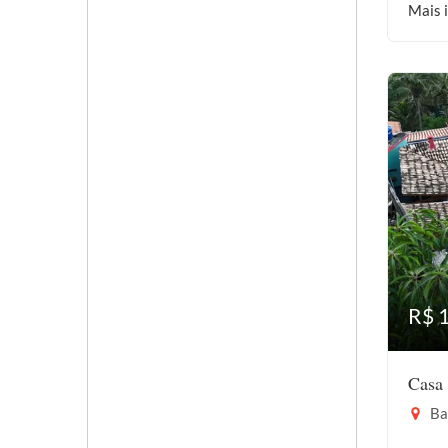
Mais 
R$ 
Casa 
Bar